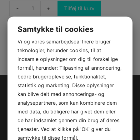
-
+
Tilføj til kurv
STEERING_POWER
ASSY
antal
Samtykke til cookies
Varenummer (SKU):
709403212
Vi og vores samarbejdspartnere bruger
Kategorier:
Reservedele
,
SSV
teknologier, herunder cookies, til at
indsamle oplysninger om dig til forskellige
formål, herunder: Tilpasning af annoncering,
bedre brugeroplevelse, funktionalitet,
statistik og marketing. Disse oplysninger
Jet-Trade Powersport
kan blive delt med annoncerings- og
analysepartnere, som kan kombinere dem
Jegstrupvej 280
med data, du tidligere har givet dem eller
8361 Hasselager
de har indsamlet gennem din brug af deres
Telefon:
+45 70 200 600
tjenester. Ved at klikke på 'OK' giver du
E-mail:
info@jettrade.dk
samtykke til disse formål.