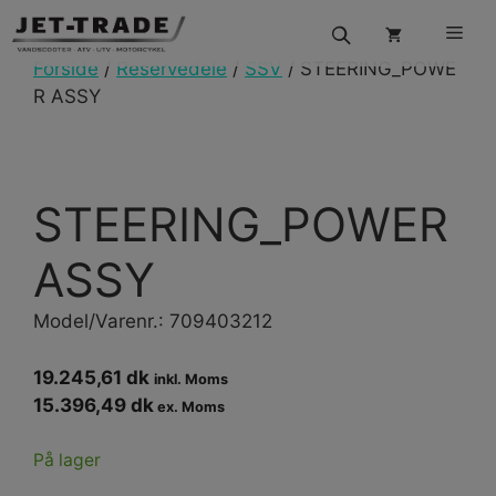
Hop
Men
til
indhold
Forside
/
Reservedele
/
SSV
/ STEERING_POWE
R ASSY
STEERING_POWER
ASSY
Model/Varenr.: 709403212
19.245,61 dk
inkl. Moms
15.396,49 dk
ex. Moms
På lager