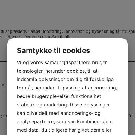
il at præstere, uanset udfordring. Innovation og nytænkning får frit 
j – Spyder. Der er en Can-Am til alle.
Samtykke til cookies
Vi og vores samarbejdspartnere bruger
teknologier, herunder cookies, til at
indsamle oplysninger om dig til forskellige
, nyttig viden og de seneste nyheder, om Sea-Doo og Can-Am
formål, herunder: Tilpasning af annoncering,
bedre brugeroplevelse, funktionalitet,
statistik og marketing. Disse oplysninger
kan blive delt med annoncerings- og
or alle heste elskere Hvis du vil opleve Can-Am ATV’er og UTV’e
analysepartnere, som kan kombinere dem
med data, du tidligere har givet dem eller