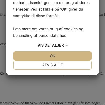
de har indsamlet gennem din brug af deres
tjenester. Ved at klikke på 'OK' giver du
brugsmesse Can-Am er de seneste år blevet en fast del af vognparke
samtykke til disse formål.
Læs mere om vores brug af cookies og
behandling af persondata
her
.
sse er tilbage i april 2026. Can-Am er blevet en del af …
VIS
DETALJER
JA
NEJ
OK
JA
NEJ
NØDVENDIGE
PRÆFERENCER
AFVIS ALLE
JA
NEJ
JA
NEJ
EJRE VORES 40 ÅRS JUBILÆUM Prøv også den hårdtarbejdende C
MARKETING
STATISTIK
te Sea-Doo tur Sea-Doo Owners Ride turen går i år som noget …