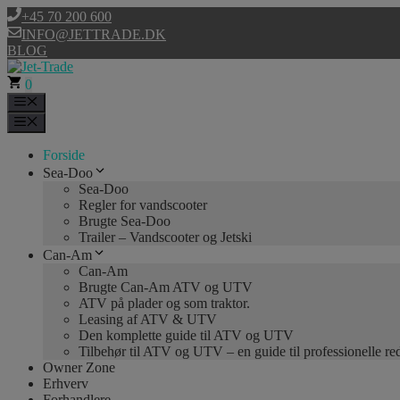
Hop
+45 70 200 600
til
INFO@JETTRADE.DK
indhold
BLOG
0
Menu
Menu
Forside
Sea-Doo
Sea-Doo
Regler for vandscooter
Brugte Sea-Doo
Trailer – Vandscooter og Jetski
Can-Am
Can-Am
Brugte Can-Am ATV og UTV
ATV på plader og som traktor.
Leasing af ATV & UTV
Den komplette guide til ATV og UTV
Tilbehør til ATV og UTV – en guide til professionelle r
Owner Zone
Erhverv
Forhandlere