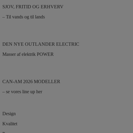
SJOV, FRITID OG ERHVERV
– Til vands og til lands
70 200 600
Kontakt os
DEN NYE OUTLANDER ELECTRIC
Masser af elektrik POWER
Læs mere her
CAN-AM 2026 MODELLER
– se vores line up her
Se alle modellerne her
Design
Kvalitet