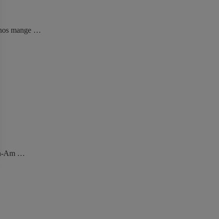
n hos mange …
an-Am …