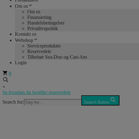
Om os
Om os
Finansiering
Handelsbetingelser
Privatlivspolitik
Kontakt os
Webshop
Serviceprodukter
Reservedele
Tilbehør Sea-Doo og Can-Am
Login
0
×
Se hvordan du bestiller reservedele
Search for:
Search Button