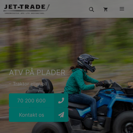
Hop
Men
til
indhold
ATV PÅ PLADER
– Traktor eller bil
70 200 600
Kontakt os