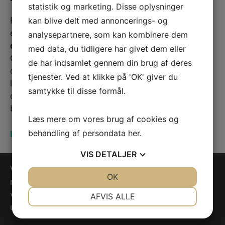
statistik og marketing. Disse oplysninger
For landbrug, skovbrug, anlægsgartnere og andre
kan blive delt med annoncerings- og
erhverv er
leasing af UTV eller de store ATV
analysepartnere, som kan kombinere dem
quads
en ideel løsning. Vores Can-Am Traxter og
med data, du tidligere har givet dem eller
Outlander modeller er bygget til at klare tunge
de har indsamlet gennem din brug af deres
opgaver og krævende terræn. Med en
tjenester. Ved at klikke på 'OK' giver du
leasingaftale sikrer du, at du altid har driftssikkert
samtykke til disse formål.
og moderne udstyr til rådighed, uden at det
belaster virksomhedens likviditet.
Læs mere om vores brug af cookies og
behandling af persondata
her
.
Læs mere
VIS
DETALJER
Vi står altid klar med rådgivning omkring valg af
JA
NEJ
OK
JA
NEJ
maskiner kontakt os på telefon 70 200 600 eller
NØDVENDIGE
PRÆFERENCER
via nedenstående formular og hør mere om vores
AFVIS ALLE
udvalg
JA
NEJ
JA
NEJ