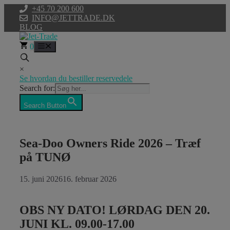
Hop
+45 70 200 600
til
INFO@JETTRADE.DK
indhold
BLOG
0
Menu
×
Se hvordan du bestiller reservedele
Search for:
Search Button
Sea-Doo Owners Ride 2026 – Træf
på TUNØ
15. juni 2026
16. februar 2026
OBS NY DATO!
LØRDAG DEN 20.
JUNI KL. 09.00-17.00