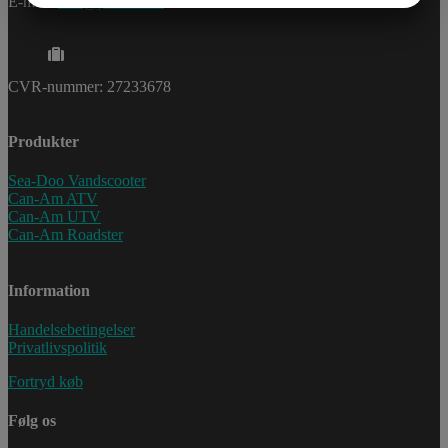
E-mail:
info@jettrade.dk
MARKETING
STATISTIK
CVR-nummer: 27233678
Produkter
Sea-Doo Vandscooter
Can-Am ATV
Can-Am UTV
Can-Am Roadster
Information
Handelsebetingelser
Privatlivspolitik
Fortryd køb
Følg os