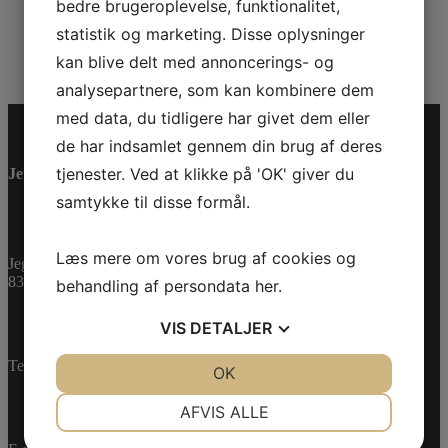
Kategorier
bedre brugeroplevelse, funktionalitet,
Events
DET SØNDERJYSKE FÆLLESDYRSKUE 2026
statistik og marketing. Disse oplysninger
Åbent hus Can-Am og Sea-Doo 2026 + 40 års
kan blive delt med annoncerings- og
jubilæum
analysepartnere, som kan kombinere dem
med data, du tidligere har givet dem eller
de har indsamlet gennem din brug af deres
tjenester. Ved at klikke på 'OK' giver du
Jet-Trade Powersport
samtykke til disse formål.
Læs mere om vores brug af cookies og
Jegstrupvej 280
8361 Hasselager
behandling af persondata
her
.
VIS
DETALJER
Telefon:
+45 70 200 600
JA
NEJ
OK
JA
NEJ
NØDVENDIGE
PRÆFERENCER
AFVIS ALLE
JA
NEJ
JA
NEJ