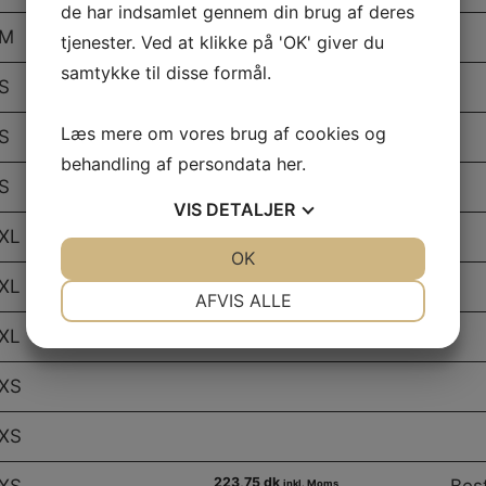
de har indsamlet gennem din brug af deres
 M
tjenester. Ved at klikke på 'OK' giver du
samtykke til disse formål.
 S
Læs mere om vores brug af cookies og
 S
behandling af persondata
her
.
 S
VIS
DETALJER
 XL
JA
NEJ
OK
JA
NEJ
 XL
NØDVENDIGE
PRÆFERENCER
AFVIS ALLE
 XL
JA
NEJ
JA
NEJ
MARKETING
STATISTIK
 XS
 XS
223,75 dk
inkl. Moms