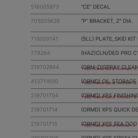
516005873
“CE” DECAL
705005626
“P” BRACKET, 2″ DIA.
715009141
(5LL) PLATE_SKID KIT
779264
(HAZ)CLN/DEG PRO C1
219702844
(ORM-D)SPRAY CLEAN
OBS: Kræver køb af minimum: 12
413711600
(ORMD) OIL STORAGE
OBS: Kræver køb af minimum: 12
219701704
(ORMD) XPS FINISHIN
OBS: Kræver køb af minimum: 12
219701714
(ORMD) XPS QUICK DE
219701715
(ORMD) XPS SEA DOO 
OBS: Kræver køb af minimum: 2