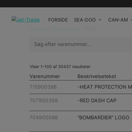
Hop
til
FORSIDE
SEA-DOO
CAN-AM
indhold
Forside
/
Reservedele
/ SSV
Viser 1–100 af 30437 resultater
Varenummer
Beskrivelsetekst
715900388
-HEAT PROTECTION 
707900368
-RED DASH CAP
704900088
“BOMBARDIER” LOGO