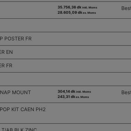
35.756,36 dk
Best
inkl. Moms
28.605,09 dk
ex. Moms
UP POSTER FR
ER EN
ER FR
304,14 dk
SNAP MOUNT
Best
inkl. Moms
243,31 dk
ex. Moms
POP KIT CAEN PH2
 T/AB BLK ZINC