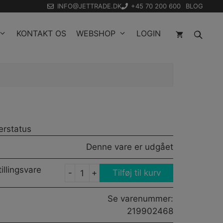
INFO@JETTRADE.DK
+45 70 200 600
BLOG
KONTAKT OS
WEBSHOP
LOGIN
erstatus
Denne vare er udgået
illingsvare
-
+
Tilføj til kurv
-
RED
Se varenummer:
DASH
219902468
CAP