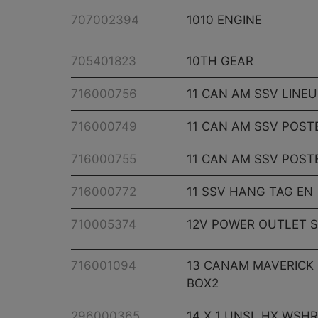
707002394
1010 ENGINE
705401823
10TH GEAR
716000756
11 CAN AM SSV LINE
716000749
11 CAN AM SSV POST
716000755
11 CAN AM SSV POST
716000772
11 SSV HANG TAG EN
710005374
12V POWER OUTLET 
716001094
13 CANAM MAVERICK 
BOX2
296000365
14 X 1 UNSL HX WSHR