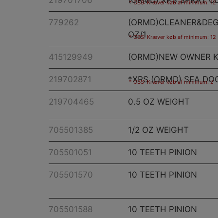
219701706
(ORMD) XPS SPRAY C
OBS: Kræver køb af minimum: 12
779262
(ORMD)CLEANER&DEGR
OZ/1
OBS: Kræver køb af minimum: 12
415129949
(ORMD)NEW OWNER KI
219702871
*XPS (ORMD) SEA DOO
OBS: Kræver køb af minimum: 2
219704465
0.5 OZ WEIGHT
705501385
1/2 OZ WEIGHT
705501051
10 TEETH PINION
705501570
10 TEETH PINION
705501588
10 TEETH PINION