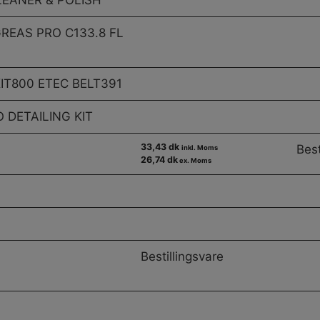
LEANER & POLISH
EAS PRO C133.8 FL
T800 ETEC BELT391
 DETAILING KIT
33,43 dk
Best
inkl. Moms
26,74 dk
ex. Moms
Bestillingsvare