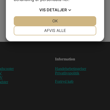
VIS
DETALJER
JA
NEJ
OK
JA
NEJ
NØDVENDIGE
PRÆFERENCER
AFVIS ALLE
JA
NEJ
JA
NEJ
MARKETING
STATISTIK
Information
dscooter
Handelsebetingelser
V
Privatlivspolitik
TV
Fortryd køb
dster