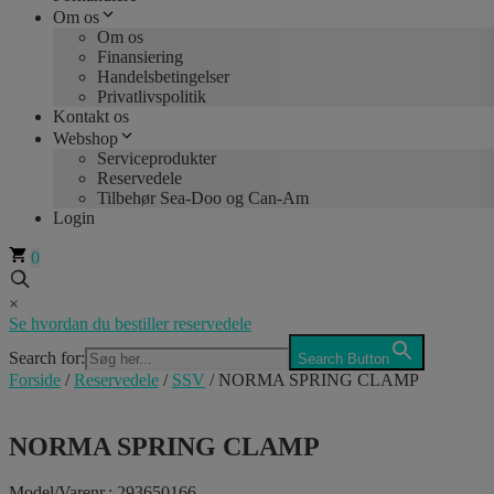
Om os
Om os
Finansiering
Handelsbetingelser
Privatlivspolitik
Kontakt os
Webshop
Serviceprodukter
Reservedele
Tilbehør Sea-Doo og Can-Am
Login
0
×
Se hvordan du bestiller reservedele
Search for:
Search Button
Forside
/
Reservedele
/
SSV
/ NORMA SPRING CLAMP
NORMA SPRING CLAMP
Model/Varenr.: 293650166