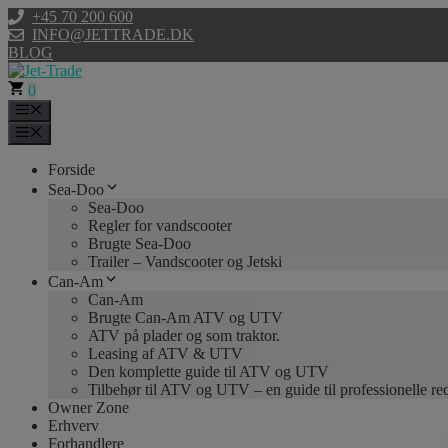
Hop
+45 70 200 600
til
INFO@JETTRADE.DK
indhold
BLOG
0
Menu
Menu
Forside
Sea-Doo
Sea-Doo
Regler for vandscooter
Brugte Sea-Doo
Trailer – Vandscooter og Jetski
Can-Am
Can-Am
Brugte Can-Am ATV og UTV
ATV på plader og som traktor.
Leasing af ATV & UTV
Den komplette guide til ATV og UTV
Tilbehør til ATV og UTV – en guide til professionelle r
Owner Zone
Erhverv
Forhandlere