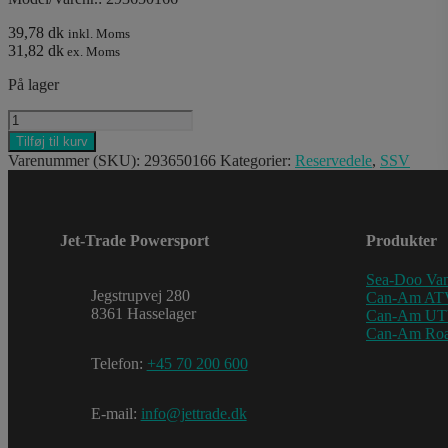
39,78 dk
inkl. Moms
31,82 dk
ex. Moms
På lager
NORMA
SPRING
Tilføj til kurv
CLAMP
Varenummer (SKU):
293650166
Kategorier:
Reservedele
,
SSV
antal
Jet-Trade Powersport
Produkter
Sea-Doo Van
Jegstrupvej 280
Can-Am AT
8361 Hasselager
Can-Am U
Can-Am Roa
Telefon:
+45 70 200 600
E-mail:
info@jettrade.dk