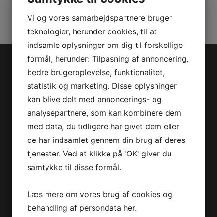
Vi og vores samarbejdspartnere bruger
teknologier, herunder cookies, til at
indsamle oplysninger om dig til forskellige
formål, herunder: Tilpasning af annoncering,
Jet-Trade Powersport
bedre brugeroplevelse, funktionalitet,
statistik og marketing. Disse oplysninger
Jegstrupvej 280
kan blive delt med annoncerings- og
8361 Hasselager
analysepartnere, som kan kombinere dem
Telefon:
+45 70 200 600
med data, du tidligere har givet dem eller
E-mail:
info@jettrade.dk
de har indsamlet gennem din brug af deres
CVR-nummer: 27233678
tjenester. Ved at klikke på 'OK' giver du
Produkter
samtykke til disse formål.
Sea-Doo Vandscooter
Læs mere om vores brug af cookies og
Can-Am ATV
behandling af persondata
her
.