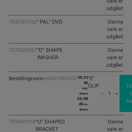
vare er
udgået
704700140
” PAL” DVD
Denne
vare er
udgået
707000067
“D” SHAPE
Denne
WASHER
vare er
udgået
26,23
Bestillingsvare
A945130200E
“E”
dk
CLIP
Til
inkl.
-
+
t
Moms
"E"
20,98
ku
CLIP
dk
ex.
Moms
antal
709400118
“U” SHAPED
Denne
BRACKET
vare er