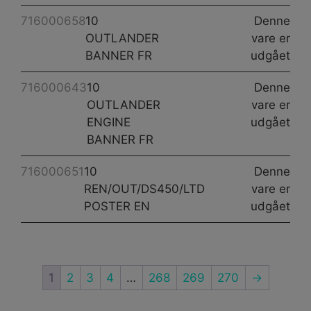
716000658
10
Denne
OUTLANDER
vare er
BANNER FR
udgået
716000643
10
Denne
OUTLANDER
vare er
ENGINE
udgået
BANNER FR
716000651
10
Denne
REN/OUT/DS450/LTD
vare er
POSTER EN
udgået
1
2
3
4
…
268
269
270
→