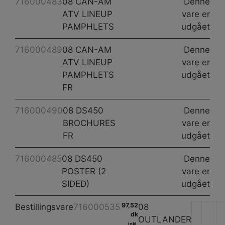
716000483
08 CAN-AM
Denne
ATV LINEUP
vare er
PAMPHLETS
udgået
716000489
08 CAN-AM
Denne
ATV LINEUP
vare er
PAMPHLETS
udgået
FR
716000490
08 DS450
Denne
BROCHURES
vare er
FR
udgået
716000485
08 DS450
Denne
POSTER (2
vare er
SIDED)
udgået
97,52
Bestillingsvare
716000535
08
dk
OUTLANDER
inkl.