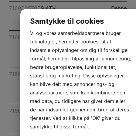
716000570
09 ATV
Denne
DS450
vare er
Samtykke til cookies
BANNER FR
udgået
Vi og vores samarbejdspartnere bruger
716000562
09 ATV
Denne
teknologier, herunder cookies, til at
GENERIC
vare er
indsamle oplysninger om dig til forskellige
HANG TAG
udgået
formål, herunder: Tilpasning af annoncering,
EN
bedre brugeroplevelse, funktionalitet,
716000578
09 ATV
Denne
statistik og marketing. Disse oplysninger
GENERIC
vare er
kan blive delt med annoncerings- og
HANG TAG
udgået
analysepartnere, som kan kombinere dem
FR
med data, du tidligere har givet dem eller
de har indsamlet gennem din brug af deres
716000553
09 ATV
Denne
tjenester. Ved at klikke på 'OK' giver du
OUTLANDER
vare er
BANNER EN.
udgået
samtykke til disse formål.