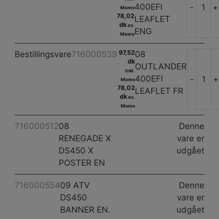
400EFI
-
+
Moms
78,02
LEAFLET
dk
ex.
ENG
Moms
97,52
Bestillingsvare
716000539
08
dk
OUTLANDER
inkl.
400EFI
-
+
Moms
78,02
LEAFLET FR
dk
ex.
Moms
716000512
08
Denne
RENEGADE X
vare er
DS450 X
udgået
POSTER EN
716000554
09 ATV
Denne
DS450
vare er
BANNER EN.
udgået