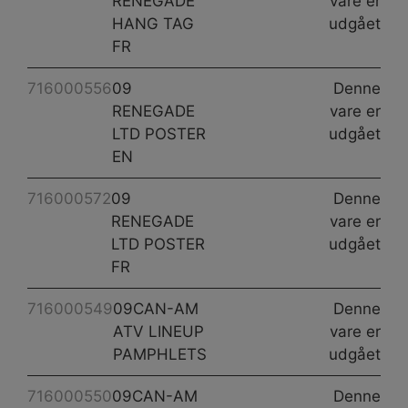
RENEGADE
vare er
HANG TAG
udgået
FR
716000556
09
Denne
RENEGADE
vare er
LTD POSTER
udgået
EN
716000572
09
Denne
RENEGADE
vare er
LTD POSTER
udgået
FR
716000549
09CAN-AM
Denne
ATV LINEUP
vare er
PAMPHLETS
udgået
716000550
09CAN-AM
Denne