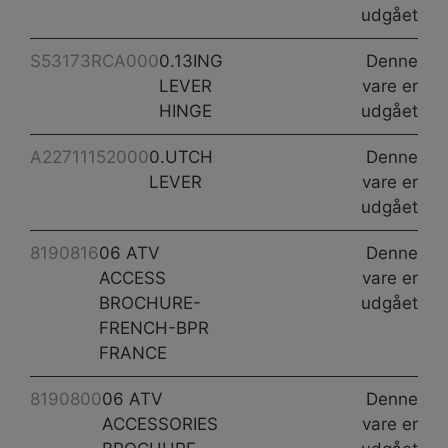
udgået
S53173RCA000
0.13ING
Denne
LEVER
vare er
HINGE
udgået
A22711152000
0.UTCH
Denne
LEVER
vare er
udgået
8190816
06 ATV
Denne
ACCESS
vare er
BROCHURE-
udgået
FRENCH-BPR
FRANCE
8190800
06 ATV
Denne
ACCESSORIES
vare er