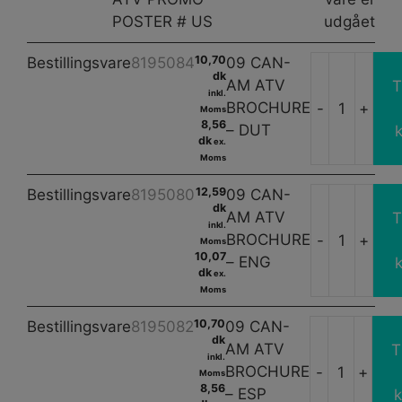
POSTER # US
udgået
10,70
Bestillingsvare
8195084
09 CAN-
dk
AM ATV
T
inkl.
BROCHURE
-
+
Moms
09
8,56
– DUT
k
CAN
dk
ex.
Moms
AM
ATV
12,59
Bestillingsvare
8195080
09 CAN-
BR
dk
AM ATV
T
inkl.
-
BROCHURE
-
+
Moms
09
DU
10,07
– ENG
k
CAN
dk
anta
ex.
Moms
AM
ATV
10,70
Bestillingsvare
8195082
09 CAN-
BR
dk
AM ATV
T
inkl.
-
BROCHURE
-
+
Moms
09
EN
8,56
– ESP
k