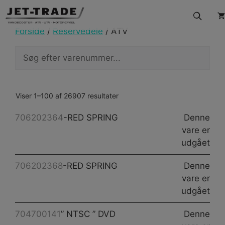
Hop
til
indhold
Forside
/
Reservedele
/ ATV
Viser 1–100 af 26907 resultater
706202364
-RED SPRING
Denne
vare er
udgået
706202368
-RED SPRING
Denne
vare er
udgået
704700141
” NTSC ” DVD
Denne