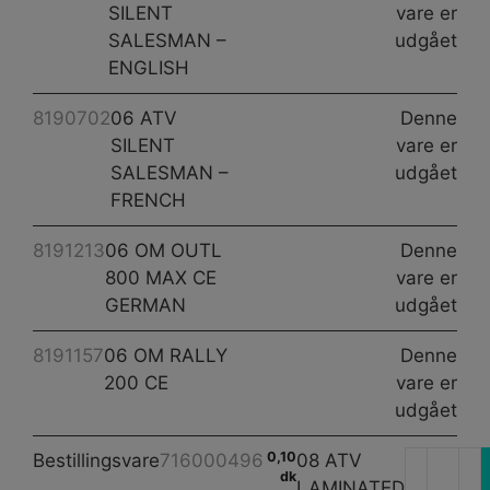
-
SILENT
vare er
RALL
SALESMAN –
udgået
antal
ENGLISH
8190702
06 ATV
Denne
SILENT
vare er
SALESMAN –
udgået
FRENCH
8191213
06 OM OUTL
Denne
800 MAX CE
vare er
GERMAN
udgået
8191157
06 OM RALLY
Denne
200 CE
vare er
udgået
0,10
Bestillingsvare
716000496
08 ATV
dk
LAMINATED