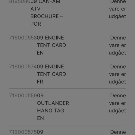
8195086
09 CAN-AM
Denne
ATV
vare er
BROCHURE –
udgået
POR
716000558
09 ENGINE
Denne
TENT CARD
vare er
EN
udgået
716000574
09 ENGINE
Denne
TENT CARD
vare er
FR
udgået
716000559
09
Denne
OUTLANDER
vare er
HANG TAG
udgået
EN
716000575
09
Denne