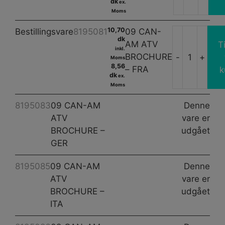
CAN
dk
anta
ex.
Moms
AM
ATV
10,70
Bestillingsvare
8195081
09 CAN-
BR
dk
AM ATV
Ti
inkl.
-
BROCHURE
-
+
Moms
09
ESP
8,56
– FRA
k
CAN
dk
anta
ex.
Moms
AM
ATV
8195083
09 CAN-AM
Denne
BRO
ATV
vare er
-
BROCHURE –
udgået
FRA
GER
anta
8195085
09 CAN-AM
Denne
ATV
vare er
BROCHURE –
udgået
ITA