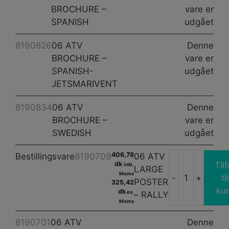
BROCHURE –
vare er
SPANISH
udgået
8190826
06 ATV
Denne
BROCHURE –
vare er
SPANISH-
udgået
JETSMARIVENT
8190834
06 ATV
Denne
BROCHURE –
vare er
SWEDISH
udgået
406,78
Bestillingsvare
8190709
06 ATV
Tilf
dk
inkl.
LARGE
Moms
-
+
til
POSTER
06
325,42
kur
dk
ex.
– RALLY
ATV
Moms
LARG
POST
8190701
06 ATV
Denne