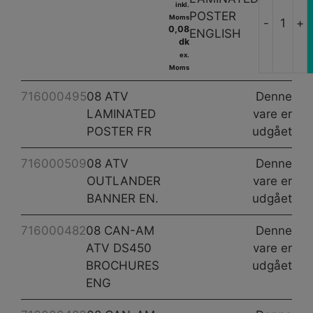
inkl.
POSTER
Moms
-
+
0,08
ENGLISH
dk
ex.
Moms
716000495
08 ATV
Denne
LAMINATED
vare er
a
POSTER FR
udgået
716000509
08 ATV
Denne
OUTLANDER
vare er
BANNER EN.
udgået
716000482
08 CAN-AM
Denne
ATV DS450
vare er
BROCHURES
udgået
ENG