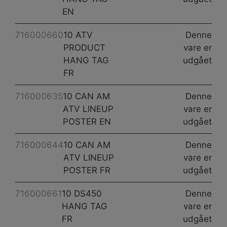
EN
716000660
10 ATV
Denne
PRODUCT
vare er
HANG TAG
udgået
FR
716000635
10 CAN AM
Denne
ATV LINEUP
vare er
POSTER EN
udgået
716000644
10 CAN AM
Denne
ATV LINEUP
vare er
POSTER FR
udgået
716000661
10 DS450
Denne
HANG TAG
vare er
FR
udgået