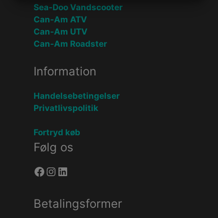
MARKETING
STATISTIK
Sea-Doo Vandscooter
Can-Am ATV
Can-Am UTV
Can-Am Roadster
Information
Handelsebetingelser
Privatlivspolitik
Fortryd køb
Følg os
Facebook
Instagram
LinkedIn
Betalingsformer