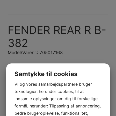
FENDER REAR R B-
382
Model/Varenr.: 705017168
1.301,95 dk
inkl. Moms
1.041,56 dk
Samtykke til cookies
ex. Moms
Vi og vores samarbejdspartnere bruger
På lager
teknologier, herunder cookies, til at
indsamle oplysninger om dig til forskellige
-
+
Tilføj til kurv
FENDER
formål, herunder: Tilpasning af annoncering,
REAR
bedre brugeroplevelse, funktionalitet,