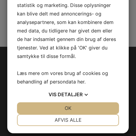
R
statistik og marketing. Disse oplysninger
B-
Varenummer (SKU):
705017168
kan blive delt med annoncerings- og
382
Kategorier:
ATV
,
Reservedele
analysepartnere, som kan kombinere dem
antal
med data, du tidligere har givet dem eller
de har indsamlet gennem din brug af deres
tjenester. Ved at klikke på 'OK' giver du
samtykke til disse formål.
Jet-Trade Powersport
Læs mere om vores brug af cookies og
Jegstrupvej 280
behandling af persondata
her
.
8361 Hasselager
VIS
DETALJER
Telefon:
+45 70 200 600
E-mail:
info@jettrade.dk
JA
NEJ
OK
JA
NEJ
CVR-nummer: 27233678
NØDVENDIGE
PRÆFERENCER
AFVIS ALLE
Produkter
JA
NEJ
JA
NEJ