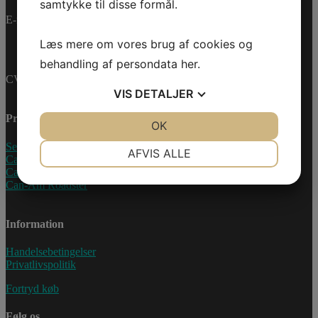
samtykke til disse formål.
E-mail:
info@jettrade.dk
Læs mere om vores brug af cookies og
behandling af persondata
her
.
CVR-nummer: 27233678
VIS
DETALJER
Produkter
JA
NEJ
OK
JA
NEJ
Sea-Doo Vandscooter
NØDVENDIGE
PRÆFERENCER
AFVIS ALLE
Can-Am ATV
Can-Am UTV
JA
NEJ
JA
NEJ
Can-Am Roadster
MARKETING
STATISTIK
Information
Handelsebetingelser
Privatlivspolitik
Fortryd køb
Følg os