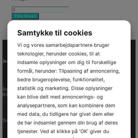
TRIDON
GEAR
Tilføj til kurv
CLAMP
Varenummer (SKU):
293650172
Kategorier:
PWC
,
antal
Reservedele
Samtykke til cookies
Vi og vores samarbejdspartnere bruger
teknologier, herunder cookies, til at
Jet-Trade Powersport
indsamle oplysninger om dig til forskellige
formål, herunder: Tilpasning af annoncering,
bedre brugeroplevelse, funktionalitet,
statistik og marketing. Disse oplysninger
Jegstrupvej 280
8361 Hasselager
kan blive delt med annoncerings- og
analysepartnere, som kan kombinere dem
med data, du tidligere har givet dem eller
Telefon:
+45 70 200 600
de har indsamlet gennem din brug af deres
tjenester. Ved at klikke på 'OK' giver du