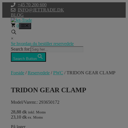
Hop
+45 70 200 600
til
INFO@JETTRADE.DK
indhold
BLOG
0
Menu
×
Se hvordan du bestiller reservedele
Search for:
Search Button
Forside
/
Reservedele
/
PWC
/ TRIDON GEAR CLAMP
TRIDON GEAR CLAMP
Model/Varenr.: 293650172
28,88 dk
inkl. Moms
23,10 dk
ex. Moms
På lager