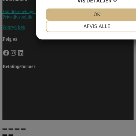
VIS
DETALJER
Handelsebetingelser
JA
NEJ
OK
JA
NEJ
Privatlivspolitik
NØDVENDIGE
PRÆFERENCER
AFVIS ALLE
Fortryd køb
JA
NEJ
JA
NEJ
Følg os
MARKETING
STATISTIK
Facebook
Instagram
LinkedIn
Betalingsformer