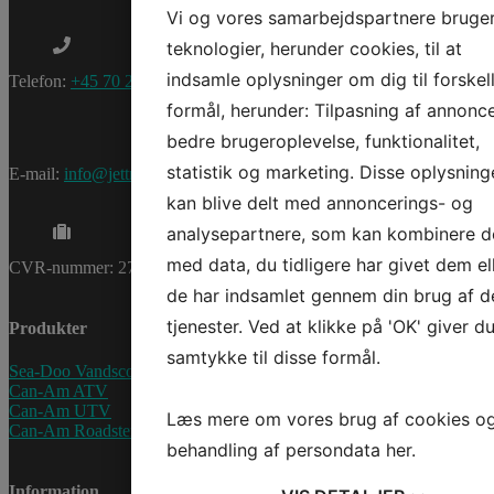
Vi og vores samarbejdspartnere bruge
teknologier, herunder cookies, til at
indsamle oplysninger om dig til forskel
Telefon:
+45 70 200 600
formål, herunder: Tilpasning af annonce
bedre brugeroplevelse, funktionalitet,
statistik og marketing. Disse oplysning
E-mail:
info@jettrade.dk
kan blive delt med annoncerings- og
analysepartnere, som kan kombinere 
med data, du tidligere har givet dem el
CVR-nummer: 27233678
de har indsamlet gennem din brug af d
tjenester. Ved at klikke på 'OK' giver d
Produkter
samtykke til disse formål.
Sea-Doo Vandscooter
Can-Am ATV
Can-Am UTV
Læs mere om vores brug af cookies o
Can-Am Roadster
behandling af persondata
her
.
Information