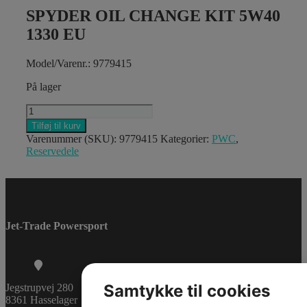
SPYDER OIL CHANGE KIT 5W40
1330 EU
Model/Varenr.: 9779415
På lager
SPYDER
OIL
Tilføj til kurv
CHANGE
Varenummer (SKU):
9779415
Kategorier:
PWC
,
KIT
Reservedele
5W40
1330
EU
antal
Jet-Trade Powersport
Samtykke til cookies
Jegstrupvej 280
8361 Hasselager