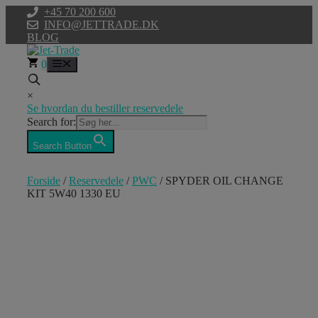
Hop
+45 70 200 600
til
INFO@JETTRADE.DK
indhold
BLOG
0
Menu
×
Se hvordan du bestiller reservedele
Search for:
Search Button
Forside
/
Reservedele
/
PWC
/ SPYDER OIL CHANGE
KIT 5W40 1330 EU