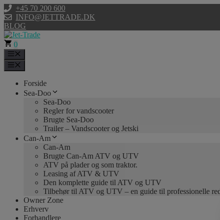
Hop
+45 70 200 600
til
INFO@JETTRADE.DK
indhold
BLOG
0
Menu
Menu
Forside
Sea-Doo
Sea-Doo
Regler for vandscooter
Brugte Sea-Doo
Trailer – Vandscooter og Jetski
Can-Am
Can-Am
Brugte Can-Am ATV og UTV
ATV på plader og som traktor.
Leasing af ATV & UTV
Den komplette guide til ATV og UTV
Tilbehør til ATV og UTV – en guide til professionelle r
Owner Zone
Erhverv
Forhandlere