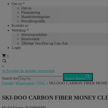
Om os
Om os
Finansiering
Handelsbetingelser
Privatlivspolitik
Kontakt os
Webshop
Serviceprodukter
Reservedele
Tilbehør Sea-Doo og Can-Am
Login
0
×
Se hvordan du bestiller reservedele
Search for:
Search Button
Forside
/
Reservedele
/
PWC
/ SKI-DOO CARBON FIBER MONE
SKI-DOO CARBON FIBER MONEY CLI
Model/Varenr.: B100900000