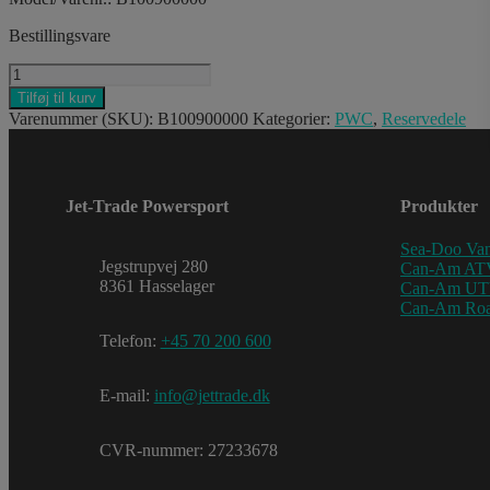
Bestillingsvare
SKI-
DOO
Tilføj til kurv
CARBON
Varenummer (SKU):
B100900000
Kategorier:
PWC
,
Reservedele
FIBER
MONEY
CLIP
antal
Jet-Trade Powersport
Produkter
Sea-Doo Van
Jegstrupvej 280
Can-Am AT
8361 Hasselager
Can-Am U
Can-Am Roa
Telefon:
+45 70 200 600
E-mail:
info@jettrade.dk
CVR-nummer: 27233678