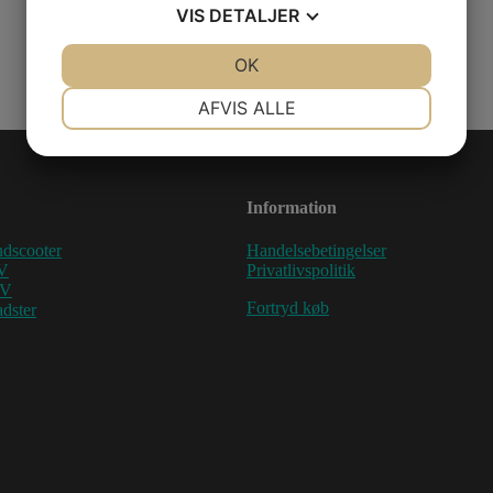
VIS
DETALJER
JA
NEJ
OK
JA
NEJ
NØDVENDIGE
PRÆFERENCER
AFVIS ALLE
JA
NEJ
JA
NEJ
MARKETING
STATISTIK
Information
dscooter
Handelsebetingelser
V
Privatlivspolitik
TV
Fortryd køb
dster