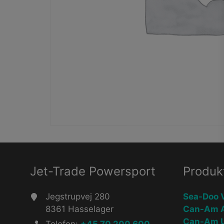
Jet-Trade Powersport
Produk
Jegstrupvej 280
Sea-Doo 
8361 Hasselager
Can-Am 
Can-Am 