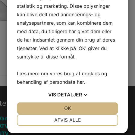
statistik og marketing. Disse oplysninger
kan blive delt med annoncerings- og
analysepartnere, som kan kombinere dem
med data, du tidligere har givet dem eller
de har indsamlet gennem din brug af deres
tjenester. Ved at klikke på 'OK' giver du
samtykke til disse formål.
Læs mere om vores brug af cookies og
behandling af persondata
her
.
VIS
DETALJER
ter
Information
JA
NEJ
OK
JA
NEJ
NØDVENDIGE
PRÆFERENCER
Vandscooter
Handelsebetingelser
AFVIS ALLE
ATV
Privatlivspolitik
JA
NEJ
JA
NEJ
UTV