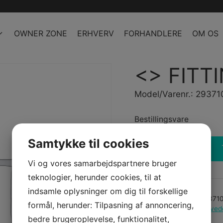
OWNER ZONE
ERHVERV
FORHANDLERE
OM OS
<
> FITT
Model/Varenr.: 2937
Bestillingsvare
Samtykke til cookies
-
+
FITTING
Vi og vores samarbejdspartnere bruger
antal
teknologier, herunder cookies, til at
indsamle oplysninger om dig til forskellige
Varenummer (SKU):
29371
formål, herunder: Tilpasning af annoncering,
Kategorier:
PWC
,
Reserved
bedre brugeroplevelse, funktionalitet,