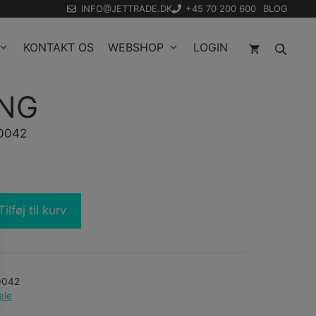
INFO@JETTRADE.DK
+45 70 200 600
BLOG
KONTAKT OS
WEBSHOP
LOGIN
ING
10042
Tilføj til kurv
0042
ele