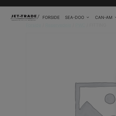
Hop
til
FORSIDE
SEA-DOO
CAN-AM
indhold
Forside
/
Reservedele
/
PWC
/ FITTING