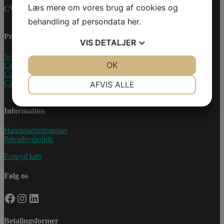
Læs mere om vores brug af cookies og
CVR-nummer: 27233678
behandling af persondata
her
.
Produkter
VIS
DETALJER
Sea-Doo Vandscooter
JA
NEJ
OK
JA
NEJ
Can-Am ATV
Can-Am UTV
NØDVENDIGE
PRÆFERENCER
Can-Am Roadster
AFVIS ALLE
JA
NEJ
JA
NEJ
Information
MARKETING
STATISTIK
Handelsebetingelser
Privatlivspolitik
Fortryd køb
Følg os
Facebook
Instagram
LinkedIn
Betalingsformer