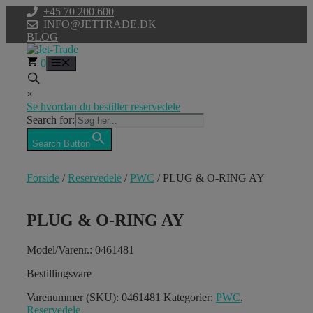
Hop
+45 70 200 600
til
INFO@JETTRADE.DK
indhold
BLOG
0
Menu
×
Se hvordan du bestiller reservedele
Search for:
Search Button
Forside
/
Reservedele
/
PWC
/ PLUG & O-RING AY
PLUG & O-RING AY
Model/Varenr.: 0461481
Bestillingsvare
Varenummer (SKU):
0461481
Kategorier:
PWC
,
Reservedele