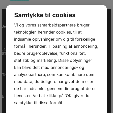
Samtykke til cookies
Vi og vores samarbejdspartnere bruger
Jet-Trade Powersport
teknologier, herunder cookies, til at
indsamle oplysninger om dig til forskellige
formål, herunder: Tilpasning af annoncering,
Jegstrupvej 280
bedre brugeroplevelse, funktionalitet,
8361 Hasselager
statistik og marketing. Disse oplysninger
kan blive delt med annoncerings- og
analysepartnere, som kan kombinere dem
Telefon:
+45 70 200 600
med data, du tidligere har givet dem eller
de har indsamlet gennem din brug af deres
tjenester. Ved at klikke på 'OK' giver du
E-mail:
info@jettrade.dk
samtykke til disse formål.