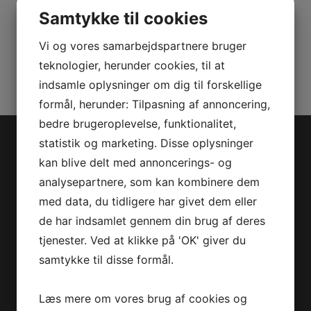
(EU)
Samtykke til cookies
U/U
Varenummer (SKU):
2867757212
S/M
Vi og vores samarbejdspartnere bruger
Kategorier:
PWC
,
Reservedele
antal
teknologier, herunder cookies, til at
indsamle oplysninger om dig til forskellige
formål, herunder: Tilpasning af annoncering,
bedre brugeroplevelse, funktionalitet,
statistik og marketing. Disse oplysninger
Jet-Trade Powersport
kan blive delt med annoncerings- og
analysepartnere, som kan kombinere dem
Jegstrupvej 280
med data, du tidligere har givet dem eller
8361 Hasselager
de har indsamlet gennem din brug af deres
Telefon:
+45 70 200 600
tjenester. Ved at klikke på 'OK' giver du
E-mail:
info@jettrade.dk
samtykke til disse formål.
CVR-nummer: 27233678
Produkter
Læs mere om vores brug af cookies og