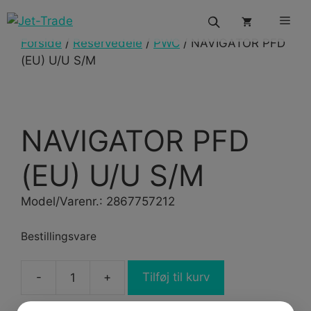
Hop
Men
til
indhold
Forside
/
Reservedele
/
PWC
/ NAVIGATOR PFD
(EU) U/U S/M
NAVIGATOR PFD
(EU) U/U S/M
Model/Varenr.: 2867757212
Bestillingsvare
-
+
Tilføj til kurv
NAVIGATOR
PFD