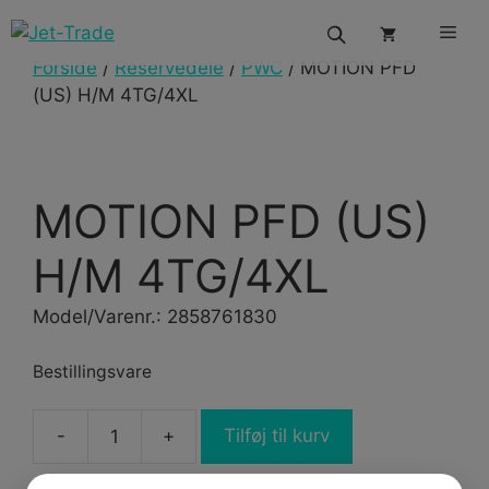
Hop
Men
til
indhold
Forside
/
Reservedele
/
PWC
/ MOTION PFD
(US) H/M 4TG/4XL
MOTION PFD (US)
H/M 4TG/4XL
Model/Varenr.: 2858761830
Bestillingsvare
Tilføj til kurv
MOTION
PFD