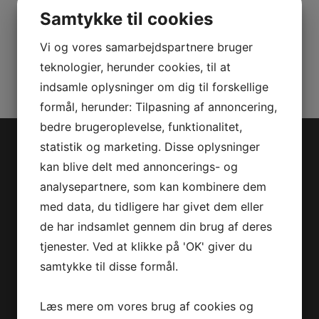
(US)
Samtykke til cookies
H/M
Varenummer (SKU):
2858761830
4TG/4XL
Vi og vores samarbejdspartnere bruger
Kategorier:
PWC
,
Reservedele
antal
teknologier, herunder cookies, til at
indsamle oplysninger om dig til forskellige
formål, herunder: Tilpasning af annoncering,
bedre brugeroplevelse, funktionalitet,
statistik og marketing. Disse oplysninger
Jet-Trade Powersport
kan blive delt med annoncerings- og
analysepartnere, som kan kombinere dem
Jegstrupvej 280
med data, du tidligere har givet dem eller
8361 Hasselager
de har indsamlet gennem din brug af deres
Telefon:
+45 70 200 600
tjenester. Ved at klikke på 'OK' giver du
E-mail:
info@jettrade.dk
samtykke til disse formål.
CVR-nummer: 27233678
Produkter
Læs mere om vores brug af cookies og