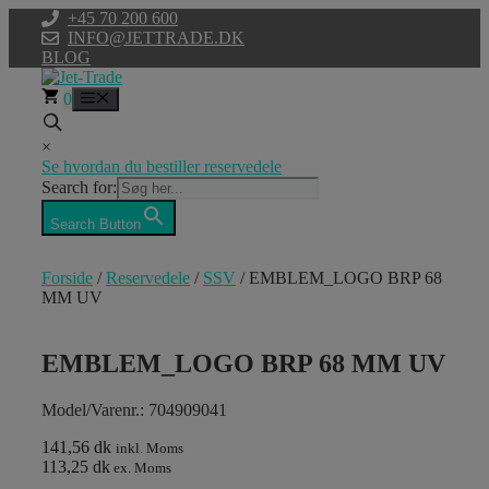
Hop
+45 70 200 600
til
INFO@JETTRADE.DK
indhold
BLOG
0
Menu
×
Se hvordan du bestiller reservedele
Search for:
Search Button
Forside
/
Reservedele
/
SSV
/ EMBLEM_LOGO BRP 68
MM UV
EMBLEM_LOGO BRP 68 MM UV
Model/Varenr.: 704909041
141,56 dk
inkl. Moms
113,25 dk
ex. Moms