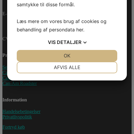
samtykke til disse formål.
E-mail:
info@jettrade.dk
Læs mere om vores brug af cookies og
behandling af persondata
her
.
CVR-nummer: 27233678
VIS
DETALJER
JA
NEJ
OK
JA
NEJ
Produkter
NØDVENDIGE
PRÆFERENCER
AFVIS ALLE
Sea-Doo Vandscooter
Can-Am ATV
JA
NEJ
JA
NEJ
Can-Am UTV
Can-Am Roadster
MARKETING
STATISTIK
Information
Handelsebetingelser
Privatlivspolitik
Fortryd køb