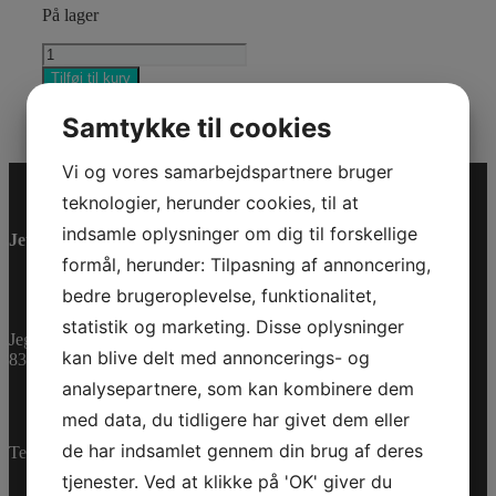
På lager
EMBLEM_LOGO
BRP
Tilføj til kurv
68
Varenummer (SKU):
704909041
Kategorier:
Reservedele
,
MM
SSV
Samtykke til cookies
UV
antal
Vi og vores samarbejdspartnere bruger
teknologier, herunder cookies, til at
indsamle oplysninger om dig til forskellige
Jet-Trade Powersport
formål, herunder: Tilpasning af annoncering,
bedre brugeroplevelse, funktionalitet,
statistik og marketing. Disse oplysninger
Jegstrupvej 280
kan blive delt med annoncerings- og
8361 Hasselager
analysepartnere, som kan kombinere dem
med data, du tidligere har givet dem eller
de har indsamlet gennem din brug af deres
Telefon:
+45 70 200 600
tjenester. Ved at klikke på 'OK' giver du