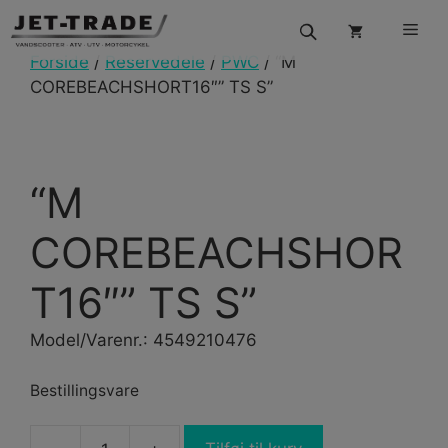
Hop
Men
til
indhold
Forside
/
Reservedele
/
PWC
/ “M
COREBEACHSHORT16″” TS S”
“M
COREBEACHSHOR
T16″” TS S”
Model/Varenr.: 4549210476
Bestillingsvare