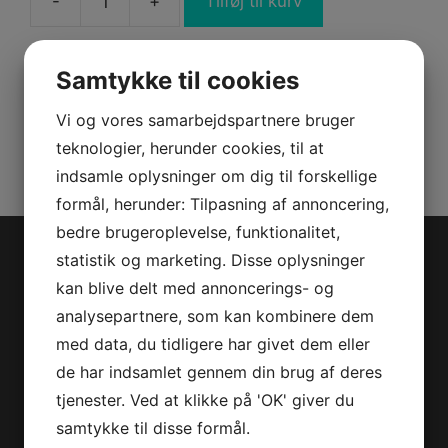
-
+
Tilføj til kurv
"M
COREBEACHSHORT16""
TS
Samtykke til cookies
S"
Varenummer (SKU):
4549210476
antal
Vi og vores samarbejdspartnere bruger
Kategorier:
PWC
,
Reservedele
teknologier, herunder cookies, til at
indsamle oplysninger om dig til forskellige
formål, herunder: Tilpasning af annoncering,
bedre brugeroplevelse, funktionalitet,
statistik og marketing. Disse oplysninger
Jet-Trade Powersport
kan blive delt med annoncerings- og
analysepartnere, som kan kombinere dem
Jegstrupvej 280
med data, du tidligere har givet dem eller
8361 Hasselager
de har indsamlet gennem din brug af deres
Telefon:
+45 70 200 600
tjenester. Ved at klikke på 'OK' giver du
E-mail:
info@jettrade.dk
samtykke til disse formål.
CVR-nummer: 27233678