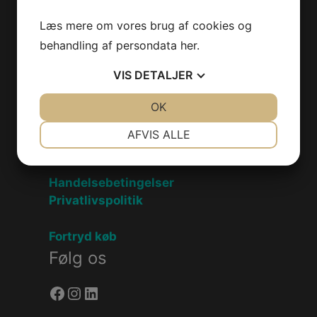
Produkter
Læs mere om vores brug af cookies og
behandling af persondata
her
.
Sea-Doo Vandscooter
Can-Am ATV
VIS
DETALJER
Can-Am UTV
JA
NEJ
OK
JA
NEJ
Can-Am Roadster
NØDVENDIGE
PRÆFERENCER
AFVIS ALLE
Information
JA
NEJ
JA
NEJ
MARKETING
STATISTIK
Handelsebetingelser
Privatlivspolitik
Fortryd køb
Følg os
Facebook
Instagram
LinkedIn