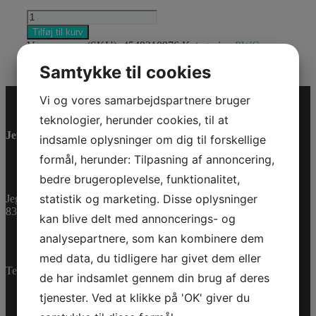
"M
COREBEACHSHORT16""
Tilføj til kurv
TS
Varenummer (SKU):
4549210976
Kategorier:
PWC
,
L"
Reservedele
antal
Samtykke til cookies
Vi og vores samarbejdspartnere bruger
teknologier, herunder cookies, til at
Jet-Trade Powersport
indsamle oplysninger om dig til forskellige
formål, herunder: Tilpasning af annoncering,
bedre brugeroplevelse, funktionalitet,
statistik og marketing. Disse oplysninger
Jegstrupvej 280
8361 Hasselager
kan blive delt med annoncerings- og
analysepartnere, som kan kombinere dem
med data, du tidligere har givet dem eller
Telefon:
+45 70 200 600
de har indsamlet gennem din brug af deres
tjenester. Ved at klikke på 'OK' giver du