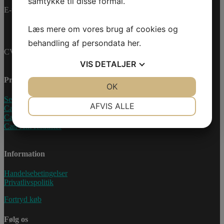
samtykke til disse formål.
E-mail:
info@jettrade.dk
Læs mere om vores brug af cookies og
behandling af persondata
her
.
CVR-nummer: 27233678
VIS
DETALJER
Produkter
JA
NEJ
OK
JA
NEJ
Sea-Doo Vandscooter
NØDVENDIGE
PRÆFERENCER
AFVIS ALLE
Can-Am ATV
Can-Am UTV
JA
NEJ
JA
NEJ
Can-Am Roadster
MARKETING
STATISTIK
Information
Handelsebetingelser
Privatlivspolitik
Fortryd køb
Følg os