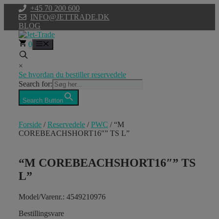
Hop
+45 70 200 600
til
INFO@JETTRADE.DK
indhold
BLOG
0
Menu
×
Se hvordan du bestiller reservedele
Search for:
Search Button
Forside
/
Reservedele
/
PWC
/ “M
COREBEACHSHORT16″” TS L”
“M COREBEACHSHORT16″” TS
L”
Model/Varenr.: 4549210976
Bestillingsvare