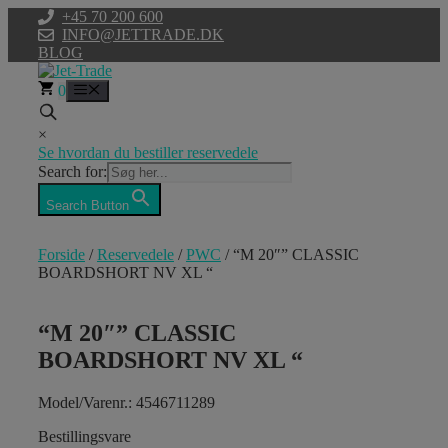
Hop
+45 70 200 600
til
INFO@JETTRADE.DK
indhold
BLOG
0
Menu
×
Se hvordan du bestiller reservedele
Search for:
Search Button
Forside
/
Reservedele
/
PWC
/ “M 20″” CLASSIC
BOARDSHORT NV XL “
“M 20″” CLASSIC
BOARDSHORT NV XL “
Model/Varenr.: 4546711289
Bestillingsvare