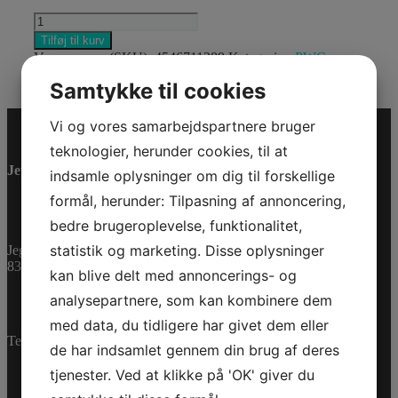
"M
20""
Tilføj til kurv
CLASSIC
Varenummer (SKU):
4546711289
Kategorier:
PWC
,
BOARDSHORT
Reservedele
NV
Samtykke til cookies
XL
"
Vi og vores samarbejdspartnere bruger
antal
teknologier, herunder cookies, til at
Jet-Trade Powersport
indsamle oplysninger om dig til forskellige
formål, herunder: Tilpasning af annoncering,
bedre brugeroplevelse, funktionalitet,
statistik og marketing. Disse oplysninger
Jegstrupvej 280
8361 Hasselager
kan blive delt med annoncerings- og
analysepartnere, som kan kombinere dem
med data, du tidligere har givet dem eller
Telefon:
+45 70 200 600
de har indsamlet gennem din brug af deres
tjenester. Ved at klikke på 'OK' giver du