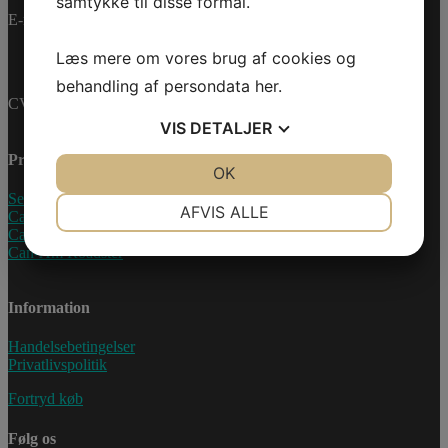
samtykke til disse formål.
E-mail:
info@jettrade.dk
Læs mere om vores brug af cookies og
behandling af persondata
her
.
CVR-nummer: 27233678
VIS
DETALJER
Produkter
JA
NEJ
OK
JA
NEJ
Sea-Doo Vandscooter
NØDVENDIGE
PRÆFERENCER
AFVIS ALLE
Can-Am ATV
Can-Am UTV
JA
NEJ
JA
NEJ
Can-Am Roadster
MARKETING
STATISTIK
Information
Handelsebetingelser
Privatlivspolitik
Fortryd køb
Følg os