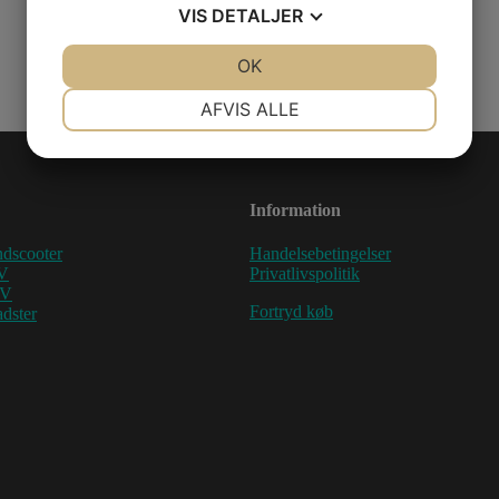
VIS
DETALJER
JA
NEJ
OK
JA
NEJ
NØDVENDIGE
PRÆFERENCER
AFVIS ALLE
JA
NEJ
JA
NEJ
MARKETING
STATISTIK
Information
dscooter
Handelsebetingelser
V
Privatlivspolitik
TV
Fortryd køb
dster