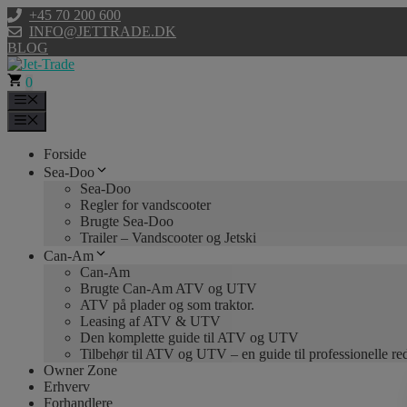
Hop
+45 70 200 600
til
INFO@JETTRADE.DK
indhold
BLOG
0
Menu
Menu
Forside
Sea-Doo
Sea-Doo
Regler for vandscooter
Brugte Sea-Doo
Trailer – Vandscooter og Jetski
Can-Am
Can-Am
Brugte Can-Am ATV og UTV
ATV på plader og som traktor.
Leasing af ATV & UTV
Den komplette guide til ATV og UTV
Tilbehør til ATV og UTV – en guide til professionelle r
Owner Zone
Erhverv
Forhandlere