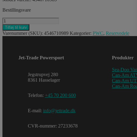
Bestillingsvare
"M
20""
Tilføj til kurv
CLASSIC
Varenummer (SKU):
4546710989
Kategorier:
PWC
,
Reservedele
BOARDSHORT
NV
L"
antal
Jet-Trade Powersport
Produkter
Sea-Doo Van
Jegstrupvej 280
Can-Am AT
8361 Hasselager
Can-Am U
Can-Am Roa
Telefon:
+45 70 200 600
E-mail:
info@jettrade.dk
CVR-nummer: 27233678