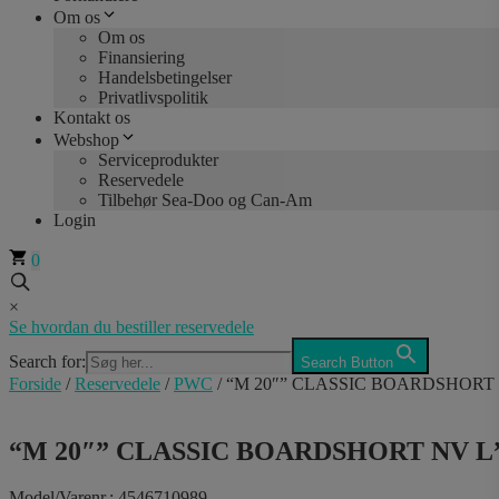
Om os
Om os
Finansiering
Handelsbetingelser
Privatlivspolitik
Kontakt os
Webshop
Serviceprodukter
Reservedele
Tilbehør Sea-Doo og Can-Am
Login
0
×
Se hvordan du bestiller reservedele
Search for:
Search Button
Forside
/
Reservedele
/
PWC
/ “M 20″” CLASSIC BOARDSHORT
“M 20″” CLASSIC BOARDSHORT NV L
Model/Varenr.: 4546710989