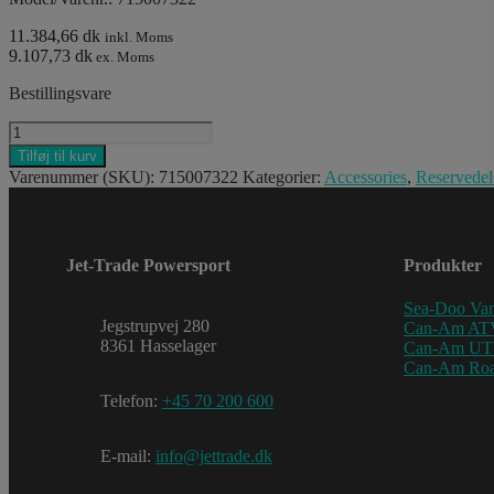
11.384,66 dk
inkl. Moms
9.107,73 dk
ex. Moms
Bestillingsvare
LIGHT_AUXILIARY
ROOF
Tilføj til kurv
UP
Varenummer (SKU):
715007322
Kategorier:
Accessories
,
Reservedel
F
KIT
antal
Jet-Trade Powersport
Produkter
Sea-Doo Van
Jegstrupvej 280
Can-Am AT
8361 Hasselager
Can-Am U
Can-Am Roa
Telefon:
+45 70 200 600
E-mail:
info@jettrade.dk