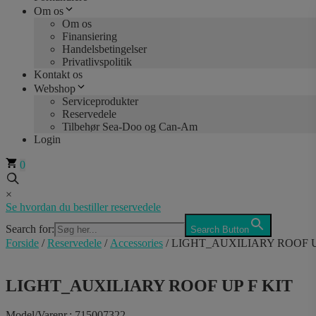
Om os
Om os
Finansiering
Handelsbetingelser
Privatlivspolitik
Kontakt os
Webshop
Serviceprodukter
Reservedele
Tilbehør Sea-Doo og Can-Am
Login
0
×
Se hvordan du bestiller reservedele
Search for:
Search Button
Forside
/
Reservedele
/
Accessories
/ LIGHT_AUXILIARY ROOF U
LIGHT_AUXILIARY ROOF UP F KIT
Model/Varenr.: 715007322