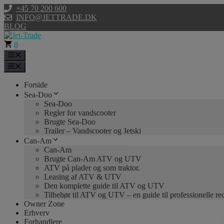
Hop
+45 70 200 600
til
INFO@JETTRADE.DK
indhold
BLOG
0
Menu
Menu
Forside
Sea-Doo
Sea-Doo
Regler for vandscooter
Brugte Sea-Doo
Trailer – Vandscooter og Jetski
Can-Am
Can-Am
Brugte Can-Am ATV og UTV
ATV på plader og som traktor.
Leasing af ATV & UTV
Den komplette guide til ATV og UTV
Tilbehør til ATV og UTV – en guide til professionelle r
Owner Zone
Erhverv
Forhandlere