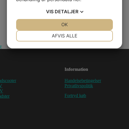
VIS
DETALJER
JA
NEJ
OK
JA
NEJ
NØDVENDIGE
PRÆFERENCER
AFVIS ALLE
JA
NEJ
JA
NEJ
e
MARKETING
STATISTIK
Information
dscooter
Handelsebetingelser
V
Privatlivspolitik
TV
Fortryd køb
dster