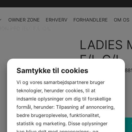
OWNER ZONE
ERHVERV
FORHANDLERE
OM OS
ON PFD (EU) F/L G/L
LADIES 
F/L G/L
Samtykke til cookies
Model/Varenr.: 2858
Vi og vores samarbejdspartnere bruger
610,86 dk
inkl. Moms
teknologier, herunder cookies, til at
488,69 dk
ex. Moms
indsamle oplysninger om dig til forskellige
formål, herunder: Tilpasning af annoncering,
Bestillingsvare
bedre brugeroplevelse, funktionalitet,
statistik og marketing. Disse oplysninger
-
+
LADIES
kan blive delt med annoncerings- og