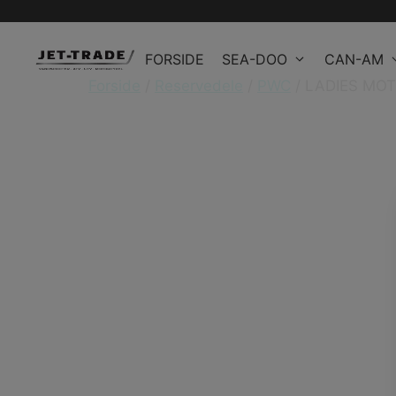
Hop
til
FORSIDE
SEA-DOO
CAN-AM
indhold
Forside
/
Reservedele
/
PWC
/ LADIES MOTI