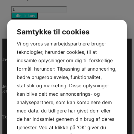
HITCH
PIN
Tilføj til kurv
antal
Varenummer (SKU):
705204490
Kategorier:
Accessories
,
Reservedele
Samtykke til cookies
Vi og vores samarbejdspartnere bruger
teknologier, herunder cookies, til at
Jet-Trade Powersport
indsamle oplysninger om dig til forskellige
formål, herunder: Tilpasning af annoncering,
bedre brugeroplevelse, funktionalitet,
statistik og marketing. Disse oplysninger
Jegstrupvej 280
8361 Hasselager
kan blive delt med annoncerings- og
analysepartnere, som kan kombinere dem
med data, du tidligere har givet dem eller
Telefon:
+45 70 200 600
de har indsamlet gennem din brug af deres
tjenester. Ved at klikke på 'OK' giver du