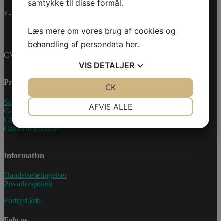
samtykke til disse formål.
E-mail:
info@jettrade.dk
Læs mere om vores brug af cookies og
behandling af persondata
her
.
CVR-nummer: 27233678
VIS
DETALJER
Produkter
JA
NEJ
OK
JA
NEJ
Sea-Doo Vandscooter
NØDVENDIGE
PRÆFERENCER
AFVIS ALLE
Can-Am ATV
Can-Am UTV
JA
NEJ
JA
NEJ
Can-Am Roadster
MARKETING
STATISTIK
Information
Handelsebetingelser
Privatlivspolitik
Fortryd køb
Følg os