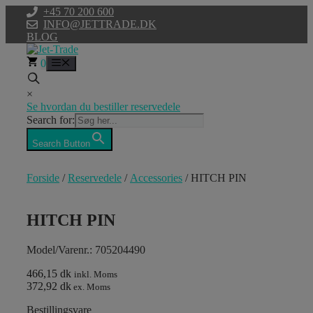
Hop
+45 70 200 600
til
INFO@JETTRADE.DK
indhold
BLOG
0
Menu
×
Se hvordan du bestiller reservedele
Search for:
Search Button
Forside
/
Reservedele
/
Accessories
/ HITCH PIN
HITCH PIN
Model/Varenr.: 705204490
466,15 dk
inkl. Moms
372,92 dk
ex. Moms
Bestillingsvare