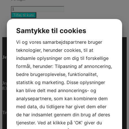
BEARING
SLEEVE
Tilføj til kurv
antal
Varenummer (SKU):
420933510
Kategorier:
PWC
,
Reservedele
Samtykke til cookies
Vi og vores samarbejdspartnere bruger
teknologier, herunder cookies, til at
Jet-Trade Powersport
indsamle oplysninger om dig til forskellige
formål, herunder: Tilpasning af annoncering,
bedre brugeroplevelse, funktionalitet,
statistik og marketing. Disse oplysninger
Jegstrupvej 280
8361 Hasselager
kan blive delt med annoncerings- og
analysepartnere, som kan kombinere dem
med data, du tidligere har givet dem eller
Telefon:
+45 70 200 600
de har indsamlet gennem din brug af deres
tjenester. Ved at klikke på 'OK' giver du