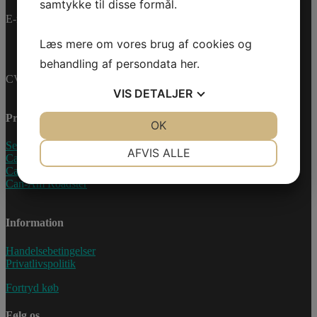
samtykke til disse formål.
E-mail:
info@jettrade.dk
Læs mere om vores brug af cookies og
behandling af persondata
her
.
CVR-nummer: 27233678
VIS
DETALJER
Produkter
JA
NEJ
OK
JA
NEJ
Sea-Doo Vandscooter
NØDVENDIGE
PRÆFERENCER
AFVIS ALLE
Can-Am ATV
Can-Am UTV
JA
NEJ
JA
NEJ
Can-Am Roadster
MARKETING
STATISTIK
Information
Handelsebetingelser
Privatlivspolitik
Fortryd køb
Følg os