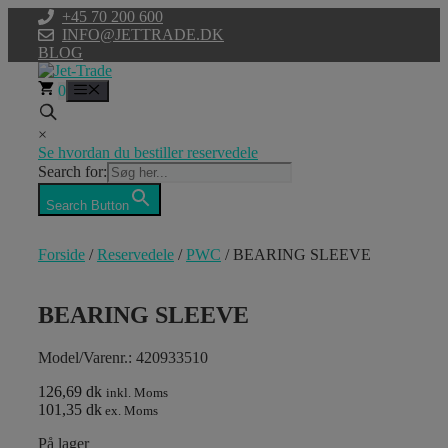
Hop
+45 70 200 600
til
INFO@JETTRADE.DK
indhold
BLOG
0
Menu
×
Se hvordan du bestiller reservedele
Search for:
Search Button
Forside
/
Reservedele
/
PWC
/ BEARING SLEEVE
BEARING SLEEVE
Model/Varenr.: 420933510
126,69 dk
inkl. Moms
101,35 dk
ex. Moms
På lager