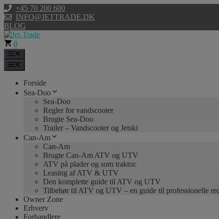
Hop
+45 70 200 600
til
INFO@JETTRADE.DK
indhold
BLOG
0
Menu
Menu
Forside
Sea-Doo
Sea-Doo
Regler for vandscooter
Brugte Sea-Doo
Trailer – Vandscooter og Jetski
Can-Am
Can-Am
Brugte Can-Am ATV og UTV
ATV på plader og som traktor.
Leasing af ATV & UTV
Den komplette guide til ATV og UTV
Tilbehør til ATV og UTV – en guide til professionelle r
Owner Zone
Erhverv
Forhandlere