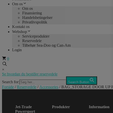
Om os
Om os
Finansiering
Handelsbetingelser
Privatlivspolitik
Kontakt os
Webshop
Serviceprodukter
Reservedele
Tilbehør Sea-Doo og Can-Am
Login
0
×
Se hvordan du bestiller reservedele
Search for:
Search Button
Forside
/
Reservedele
/
Accessories
/ BAG_STORAGE DOOR UP 
Jet-Trade
Produkter
Information
Powersport