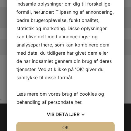
indsamle oplysninger om dig til forskellige
formål, herunder: Tilpasning af annoncering,
bedre brugeroplevelse, funktionalitet,
statistik og marketing. Disse oplysninger
kan blive delt med annoncerings- og
analysepartnere, som kan kombinere dem
med data, du tidligere har givet dem eller
de har indsamlet gennem din brug af deres
tjenester. Ved at klikke på 'OK' giver du
samtykke til disse formål.
Læs mere om vores brug af cookies og
F
behandling af persondata
her
.
BAG_STORAGE DOOR
VIS
DETALJER
Følg os
Model/Varenr.: 715008065
JA
NEJ
OK
JA
NEJ