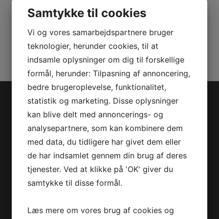
/
Samtykke til cookies
GTX
Varenummer (SKU):
8190186
LIMITED
Vi og vores samarbejdspartnere bruger
Kategorier:
PWC
,
Reservedele
antal
teknologier, herunder cookies, til at
indsamle oplysninger om dig til forskellige
formål, herunder: Tilpasning af annoncering,
bedre brugeroplevelse, funktionalitet,
statistik og marketing. Disse oplysninger
Jet-Trade Powersport
kan blive delt med annoncerings- og
analysepartnere, som kan kombinere dem
Jegstrupvej 280
med data, du tidligere har givet dem eller
8361 Hasselager
de har indsamlet gennem din brug af deres
Telefon:
+45 70 200 600
tjenester. Ved at klikke på 'OK' giver du
E-mail:
info@jettrade.dk
samtykke til disse formål.
CVR-nummer: 27233678
Produkter
Læs mere om vores brug af cookies og