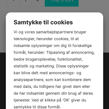
-
+
Tilføj til kurv
07
230
CHALLENGER
Samtykke til cookies
/
Varenummer (SKU):
8190189
230
Kategorier:
PWC
,
Reservedele
Vi og vores samarbejdspartnere bruger
WAKE
teknologier, herunder cookies, til at
POSTER
indsamle oplysninger om dig til forskellige
antal
formål, herunder: Tilpasning af annoncering,
bedre brugeroplevelse, funktionalitet,
Jet-Trade Powersport
statistik og marketing. Disse oplysninger
kan blive delt med annoncerings- og
Jegstrupvej 280
analysepartnere, som kan kombinere dem
8361 Hasselager
med data, du tidligere har givet dem eller
Telefon:
+45 70 200 600
de har indsamlet gennem din brug af deres
E-mail:
info@jettrade.dk
tjenester. Ved at klikke på 'OK' giver du
CVR-nummer: 27233678
samtykke til disse formål.