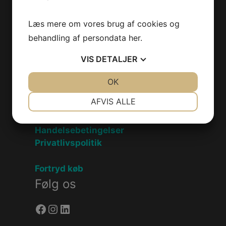
Produkter
Læs mere om vores brug af cookies og
behandling af persondata
her
.
Sea-Doo Vandscooter
Can-Am ATV
VIS
DETALJER
Can-Am UTV
Can-Am Roadster
JA
NEJ
OK
JA
NEJ
NØDVENDIGE
PRÆFERENCER
AFVIS ALLE
Information
JA
NEJ
JA
NEJ
Handelsebetingelser
MARKETING
STATISTIK
Privatlivspolitik
Fortryd køb
Følg os
Facebook
Instagram
LinkedIn