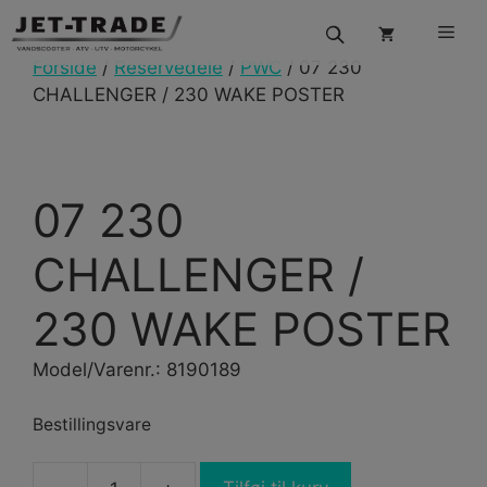
Hop
Men
til
indhold
Forside
/
Reservedele
/
PWC
/ 07 230
CHALLENGER / 230 WAKE POSTER
07 230
CHALLENGER /
230 WAKE POSTER
Model/Varenr.: 8190189
Bestillingsvare