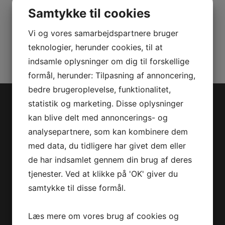
TEE
Samtykke til cookies
H/M
Varenummer (SKU):
2866180901
G/L
Vi og vores samarbejdspartnere bruger
Kategorier:
ATV
,
Reservedele
antal
teknologier, herunder cookies, til at
indsamle oplysninger om dig til forskellige
formål, herunder: Tilpasning af annoncering,
bedre brugeroplevelse, funktionalitet,
statistik og marketing. Disse oplysninger
Jet-Trade Powersport
kan blive delt med annoncerings- og
analysepartnere, som kan kombinere dem
Jegstrupvej 280
med data, du tidligere har givet dem eller
8361 Hasselager
de har indsamlet gennem din brug af deres
Telefon:
+45 70 200 600
tjenester. Ved at klikke på 'OK' giver du
E-mail:
info@jettrade.dk
samtykke til disse formål.
CVR-nummer: 27233678
Produkter
Læs mere om vores brug af cookies og