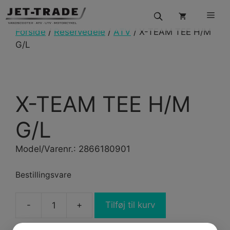
Hop
Men
til
indhold
Forside
/
Reservedele
/
ATV
/ X-TEAM TEE H/M
G/L
X-TEAM TEE H/M
G/L
Model/Varenr.: 2866180901
Bestillingsvare
-
+
Tilføj til kurv
X-
TEAM