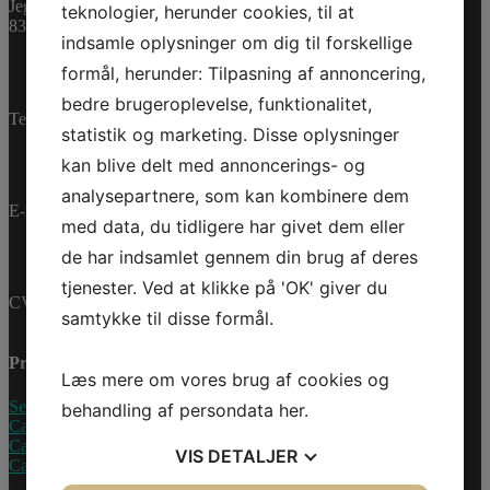
Jegstrupvej 280
teknologier, herunder cookies, til at
8361 Hasselager
WEAR
indsamle oplysninger om dig til forskellige
RING
Tilføj til kurv
antal
formål, herunder: Tilpasning af annoncering,
Varenummer (SKU):
0462216
Kategorier:
PWC
,
bedre brugeroplevelse, funktionalitet,
Reservedele
Telefon:
+45 70 200 600
statistik og marketing. Disse oplysninger
kan blive delt med annoncerings- og
analysepartnere, som kan kombinere dem
E-mail:
info@jettrade.dk
med data, du tidligere har givet dem eller
de har indsamlet gennem din brug af deres
tjenester. Ved at klikke på 'OK' giver du
CVR-nummer: 27233678
samtykke til disse formål.
Produkter
Læs mere om vores brug af cookies og
Sea-Doo Vandscooter
behandling af persondata
her
.
Can-Am ATV
Can-Am UTV
VIS
DETALJER
Can-Am Roadster