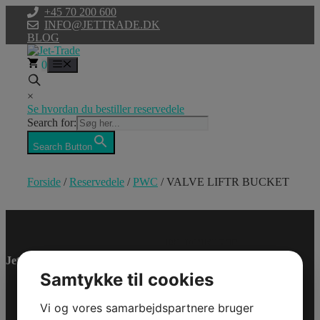
Hop
+45 70 200 600
til
INFO@JETTRADE.DK
indhold
BLOG
0
Menu
×
Se hvordan du bestiller reservedele
Search for:
Search Button
Forside
/
Reservedele
/
PWC
/ VALVE LIFTR BUCKET
VALVE LIFTR
BUCKET
Jet-Trade Powersport
Model/Varenr.: 0461684
Samtykke til cookies
Bestillingsvare
Vi og vores samarbejdspartnere bruger