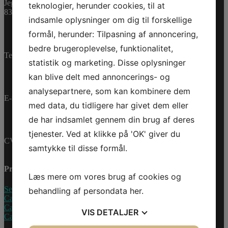
Varenummer (SKU):
Jegstrupvej 280
teknologier, herunder cookies, til at
0461684
Kategorier:
PWC
,
8361 Hasselager
indsamle oplysninger om dig til forskellige
Reservedele
formål, herunder: Tilpasning af annoncering,
bedre brugeroplevelse, funktionalitet,
Telefon:
+45 70 200 600
statistik og marketing. Disse oplysninger
kan blive delt med annoncerings- og
analysepartnere, som kan kombinere dem
E-mail:
info@jettrade.dk
med data, du tidligere har givet dem eller
de har indsamlet gennem din brug af deres
tjenester. Ved at klikke på 'OK' giver du
CVR-nummer: 27233678
samtykke til disse formål.
Produkter
Læs mere om vores brug af cookies og
Sea-Doo Vandscooter
behandling af persondata
her
.
Can-Am ATV
Can-Am UTV
VIS
DETALJER
Can-Am Roadster