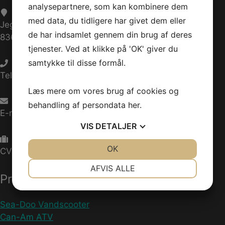
analysepartnere, som kan kombinere dem
med data, du tidligere har givet dem eller
Jegstrupvej 280
de har indsamlet gennem din brug af deres
8361 Hasselager
tjenester. Ved at klikke på 'OK' giver du
samtykke til disse formål.
Telefon:
+45 70 200 600
Læs mere om vores brug af cookies og
behandling af persondata
her
.
E-mail:
info@jettrade.dk
VIS
DETALJER
JA
NEJ
OK
JA
NEJ
CVR-nummer: 27233678
NØDVENDIGE
PRÆFERENCER
AFVIS ALLE
Produkter
JA
NEJ
JA
NEJ
MARKETING
STATISTIK
Sea-Doo Vandscooter
Can-Am ATV