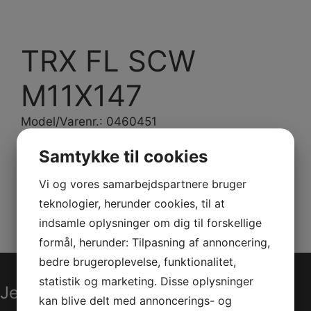
TRX FL SCW
M11X147
Model/Varenr.: 0460451
Samtykke til cookies
Bestillingsvare
Vi og vores samarbejdspartnere bruger
Varenummer (SKU):
0460451
Kategorier:
PWC
,
teknologier, herunder cookies, til at
Reservedele
indsamle oplysninger om dig til forskellige
formål, herunder: Tilpasning af annoncering,
bedre brugeroplevelse, funktionalitet,
statistik og marketing. Disse oplysninger
Jet-Trade Powersport
kan blive delt med annoncerings- og