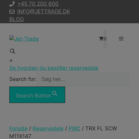
Hop
+45 70 200 600
til
INFO@JETTRADE.DK
indhold
BLOG
Menu
0
×
Se hvordan du bestiller reservedele
Search for:
Search Button
Forside
/
Reservedele
/
PWC
/ TRX FL SCW
M11X147