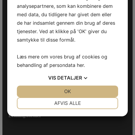
Produkter
analysepartnere, som kan kombinere dem
med data, du tidligere har givet dem eller
Sea-Doo Vandscooter
Can-Am ATV
de har indsamlet gennem din brug af deres
Can-Am UTV
tjenester. Ved at klikke på 'OK' giver du
Can-Am Roadster
samtykke til disse formål.
Information
Læs mere om vores brug af cookies og
Handelsebetingelser
behandling af persondata
her
.
Privatlivspolitik
Fortryd køb
VIS
DETALJER
Følg os
JA
NEJ
OK
JA
NEJ
NØDVENDIGE
PRÆFERENCER
Facebook
Instagram
LinkedIn
AFVIS ALLE
JA
NEJ
JA
NEJ
Betalingsformer
MARKETING
STATISTIK