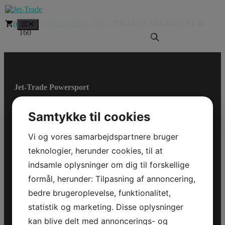
Hop
til
Forside
/
Reservedele
/
SSV
/ TRIM HEADLIGHT FL B-
Menu
0
indhold
160
TRIM
HEADLIGHT
Jet-Trade Powersport
FL B-160
Model/Varenr.: 710008973
Samtykke til cookies
Jegstrupvej 280
8361 Hasselager
183,98 dk
inkl. Moms
Vi og vores samarbejdspartnere bruger
147,18 dk
ex. Moms
Telefon:
+45 70 200
teknologier, herunder cookies, til at
600
Bestillingsvare
indsamle oplysninger om dig til forskellige
TRIM
E-mail:
formål, herunder: Tilpasning af annoncering,
HEADLIGHT
info@jettrade.dk
Tilføj til kurv
FL
bedre brugeroplevelse, funktionalitet,
Varenummer (SKU):
B-
CVR-nummer:
710008973
Kategorier:
statistik og marketing. Disse oplysninger
160
27233678
Reservedele
,
SSV
antal
kan blive delt med annoncerings- og