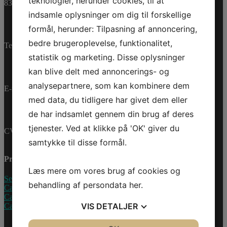
teknologier, herunder cookies, til at
0462417
Kategorier:
PWC
,
8361 Hasselager
Reservedele
indsamle oplysninger om dig til forskellige
formål, herunder: Tilpasning af annoncering,
bedre brugeroplevelse, funktionalitet,
Telefon:
+45 70 200 600
statistik og marketing. Disse oplysninger
kan blive delt med annoncerings- og
analysepartnere, som kan kombinere dem
E-mail:
info@jettrade.dk
med data, du tidligere har givet dem eller
de har indsamlet gennem din brug af deres
tjenester. Ved at klikke på 'OK' giver du
CVR-nummer: 27233678
samtykke til disse formål.
Produkter
Læs mere om vores brug af cookies og
Sea-Doo Vandscooter
behandling af persondata
her
.
Can-Am ATV
Can-Am UTV
VIS
DETALJER
Can-Am Roadster