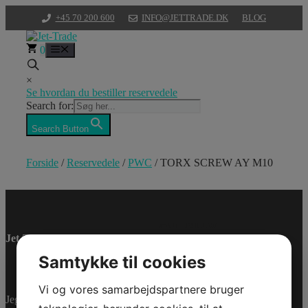
Hop
+45 70 200 600
INFO@JETTRADE.DK
BLOG
til
indhold
0
Menu
×
Se hvordan du bestiller reservedele
Search for:
Search Button
Forside
/
Reservedele
/
PWC
/ TORX SCREW AY M10
TORX SCREW
AY M10
Jet-Trade Powersport
Model/Varenr.: 0462417
Samtykke til cookies
Bestillingsvare
Vi og vores samarbejdspartnere bruger
Varenummer (SKU):
Jegstrupvej 280