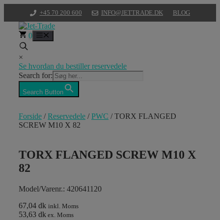
Hop
+45 70 200 600
INFO@JETTRADE.DK
BLOG
til
indhold
0
Menu
×
Se hvordan du bestiller reservedele
Search for:
Search Button
Forside
/
Reservedele
/
PWC
/ TORX FLANGED
SCREW M10 X 82
TORX FLANGED SCREW M10 X
82
Model/Varenr.: 420641120
67,04 dk
inkl. Moms
53,63 dk
ex. Moms