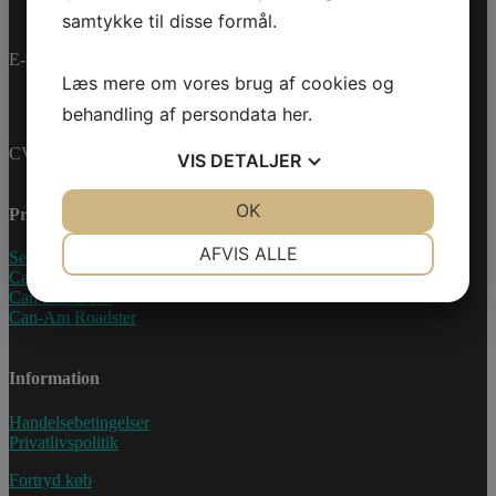
samtykke til disse formål.
E-mail:
info@jettrade.dk
Læs mere om vores brug af cookies og
behandling af persondata
her
.
CVR-nummer: 27233678
VIS
DETALJER
JA
NEJ
OK
JA
NEJ
Produkter
NØDVENDIGE
PRÆFERENCER
AFVIS ALLE
Sea-Doo Vandscooter
Can-Am ATV
JA
NEJ
JA
NEJ
Can-Am UTV
Can-Am Roadster
MARKETING
STATISTIK
Information
Handelsebetingelser
Privatlivspolitik
Fortryd køb