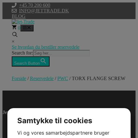
Hop
+45 70 200 600
til
INFO@JETTRADE.DK
indhold
BLOG
0
Menu
×
Se hvordan du bestiller reservedele
Search for:
Search Button
Forside
/
Reservedele
/
PWC
/ TORX FLANGE SCREW
TORX FLANGE
SCREW
Jet-Trade Powersport
Model/Varenr.: 0462433
Samtykke til cookies
Bestillingsvare
Vi og vores samarbejdspartnere bruger