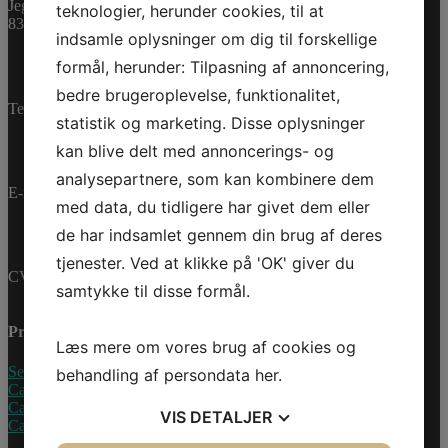
Varenummer (SKU):
Jegstrupvej 280
teknologier, herunder cookies, til at
0462433
Kategorier:
PWC
,
8361 Hasselager
indsamle oplysninger om dig til forskellige
Reservedele
formål, herunder: Tilpasning af annoncering,
bedre brugeroplevelse, funktionalitet,
Telefon:
+45 70 200 600
statistik og marketing. Disse oplysninger
kan blive delt med annoncerings- og
analysepartnere, som kan kombinere dem
E-mail:
info@jettrade.dk
med data, du tidligere har givet dem eller
de har indsamlet gennem din brug af deres
tjenester. Ved at klikke på 'OK' giver du
CVR-nummer: 27233678
samtykke til disse formål.
Produkter
Læs mere om vores brug af cookies og
Sea-Doo Vandscooter
behandling af persondata
her
.
Can-Am ATV
Can-Am UTV
VIS
DETALJER
Can-Am Roadster