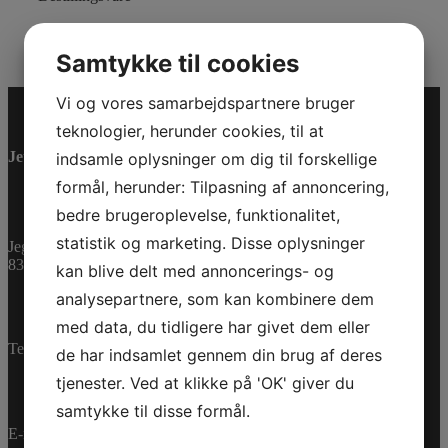
Varenummer (SKU):
0320107
Kategorier:
PWC
,
Reservedele
Samtykke til cookies
Vi og vores samarbejdspartnere bruger
teknologier, herunder cookies, til at
Jet-Trade Powersport
indsamle oplysninger om dig til forskellige
formål, herunder: Tilpasning af annoncering,
bedre brugeroplevelse, funktionalitet,
statistik og marketing. Disse oplysninger
Jegstrupvej 280
8361 Hasselager
kan blive delt med annoncerings- og
analysepartnere, som kan kombinere dem
med data, du tidligere har givet dem eller
Telefon:
+45 70 200 600
de har indsamlet gennem din brug af deres
tjenester. Ved at klikke på 'OK' giver du
samtykke til disse formål.
E-mail:
info@jettrade.dk