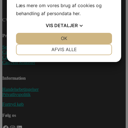
Læs mere om vores brug af cookies og
behandling af persondata
her
.
CVR-nummer: 27233678
VIS
DETALJER
Produkter
JA
NEJ
OK
JA
NEJ
NØDVENDIGE
PRÆFERENCER
Sea-Doo Vandscooter
AFVIS ALLE
Can-Am ATV
Can-Am UTV
JA
NEJ
JA
NEJ
Can-Am Roadster
MARKETING
STATISTIK
Information
Handelsebetingelser
Privatlivspolitik
Fortryd køb
Følg os
Facebook
Instagram
LinkedIn