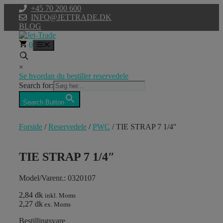
Hop
+45 70 200 600
til
INFO@JETTRADE.DK
indhold
BLOG
0
Menu
×
Se hvordan du bestiller reservedele
Search for:
Search Button
Forside
/
Reservedele
/
PWC
/ TIE STRAP 7 1/4″
TIE STRAP 7 1/4″
Model/Varenr.: 0320107
2,84 dk
inkl. Moms
2,27 dk
ex. Moms
Bestillingsvare