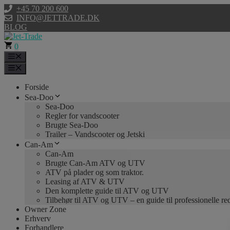
Hop
+45 70 200 600
til
INFO@JETTRADE.DK
indhold
BLOG
0
Menu
Menu
Forside
Sea-Doo
Sea-Doo
Regler for vandscooter
Brugte Sea-Doo
Trailer – Vandscooter og Jetski
Can-Am
Can-Am
Brugte Can-Am ATV og UTV
ATV på plader og som traktor.
Leasing af ATV & UTV
Den komplette guide til ATV og UTV
Tilbehør til ATV og UTV – en guide til professionelle r
Owner Zone
Erhverv
Forhandlere