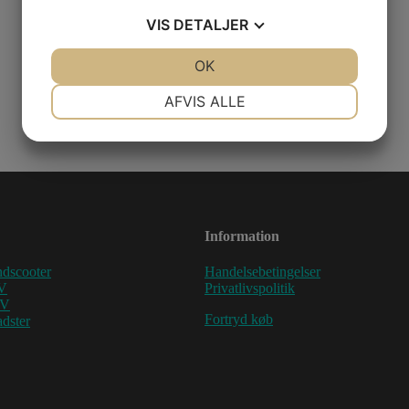
VIS
DETALJER
JA
NEJ
OK
JA
NEJ
NØDVENDIGE
PRÆFERENCER
AFVIS ALLE
JA
NEJ
JA
NEJ
MARKETING
STATISTIK
Information
dscooter
Handelsebetingelser
V
Privatlivspolitik
TV
Fortryd køb
dster