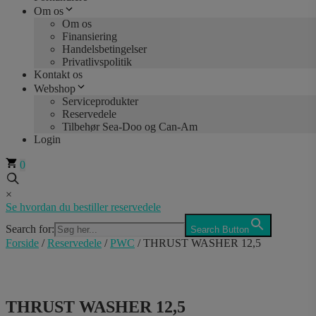
Om os
Om os
Finansiering
Handelsbetingelser
Privatlivspolitik
Kontakt os
Webshop
Serviceprodukter
Reservedele
Tilbehør Sea-Doo og Can-Am
Login
0
×
Se hvordan du bestiller reservedele
Search for:
Search Button
Forside
/
Reservedele
/
PWC
/ THRUST WASHER 12,5
THRUST WASHER 12,5