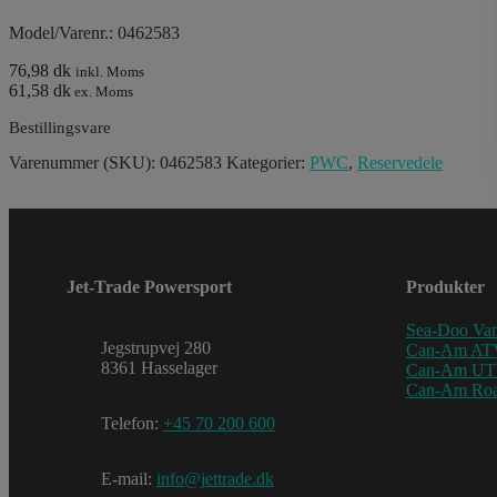
Model/Varenr.: 0462583
76,98 dk
inkl. Moms
61,58 dk
ex. Moms
Bestillingsvare
Varenummer (SKU):
0462583
Kategorier:
PWC
,
Reservedele
Jet-Trade Powersport
Produkter
Sea-Doo Van
Jegstrupvej 280
Can-Am AT
8361 Hasselager
Can-Am U
Can-Am Roa
Telefon:
+45 70 200 600
E-mail:
info@jettrade.dk