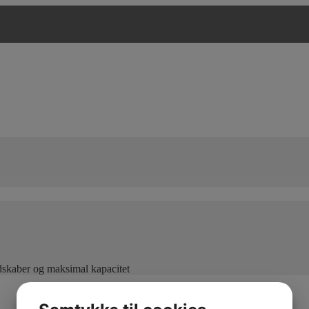
edskaber og maksimal kapacitet