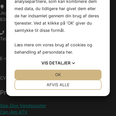
analysepartnere, som kan kombinere dem
med data, du tidligere har givet dem eller
Jegstrupvej 280
de har indsamlet gennem din brug af deres
8361 Hasselager
tjenester. Ved at klikke på 'OK' giver du
samtykke til disse formål.
Telefon:
+45 70 200 600
Læs mere om vores brug af cookies og
behandling af persondata
her
.
E-mail:
info@jettrade.dk
VIS
DETALJER
JA
NEJ
OK
JA
NEJ
CVR-nummer: 27233678
NØDVENDIGE
PRÆFERENCER
AFVIS ALLE
Produkter
JA
NEJ
JA
NEJ
MARKETING
STATISTIK
Sea-Doo Vandscooter
Can-Am ATV