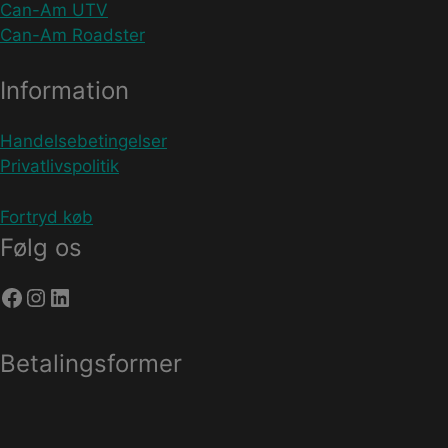
Can-Am UTV
Can-Am Roadster
Information
Handelsebetingelser
Privatlivspolitik
Fortryd køb
Følg os
Facebook
Instagram
LinkedIn
Betalingsformer