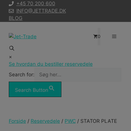
Hop
+45 70 200 600
til
INFO@JETTRADE.DK
indhold
BLOG
Menu
0
×
Se hvordan du bestiller reservedele
Search for:
Search Button
Forside
/
Reservedele
/
PWC
/ STATOR PLATE