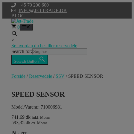
Hop
+45 70 200 600
til
INFO@JETTRADE.DK
indhold
BLOG
0
Menu
×
Se hvordan du bestiller reservedele
Search for:
Search Button
Forside
/
Reservedele
/
SSV
/ SPEED SENSOR
SPEED SENSOR
Model/Varenr.: 710006981
741,69 dk
inkl. Moms
593,35 dk
ex. Moms
På lager