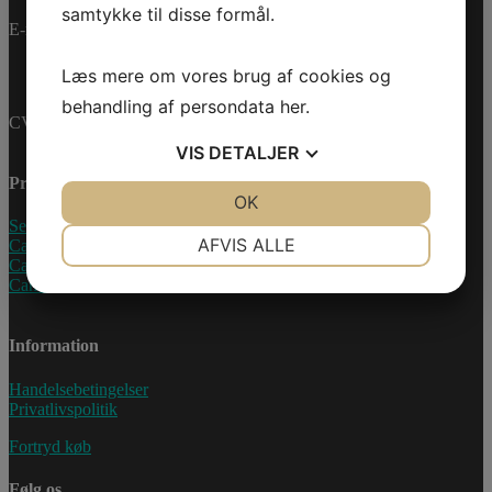
samtykke til disse formål.
E-mail:
info@jettrade.dk
Læs mere om vores brug af cookies og
behandling af persondata
her
.
CVR-nummer: 27233678
VIS
DETALJER
Produkter
JA
NEJ
OK
JA
NEJ
Sea-Doo Vandscooter
NØDVENDIGE
PRÆFERENCER
AFVIS ALLE
Can-Am ATV
Can-Am UTV
JA
NEJ
JA
NEJ
Can-Am Roadster
MARKETING
STATISTIK
Information
Handelsebetingelser
Privatlivspolitik
Fortryd køb
Følg os