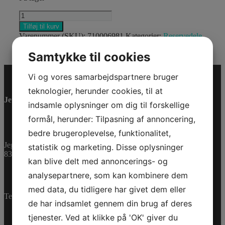
SPEED
SENSOR
Tilføj til kurv
antal
Varenummer (SKU):
710006981
Kategorier:
Reservedele
,
SSV
Samtykke til cookies
Vi og vores samarbejdspartnere bruger
teknologier, herunder cookies, til at
Jet-Trade Powersport
indsamle oplysninger om dig til forskellige
formål, herunder: Tilpasning af annoncering,
bedre brugeroplevelse, funktionalitet,
Jegstrupvej 280
statistik og marketing. Disse oplysninger
8361 Hasselager
kan blive delt med annoncerings- og
analysepartnere, som kan kombinere dem
med data, du tidligere har givet dem eller
Telefon:
+45 70 200 600
de har indsamlet gennem din brug af deres
tjenester. Ved at klikke på 'OK' giver du