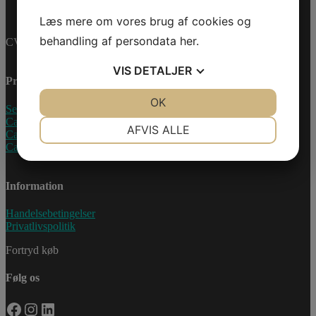
Læs mere om vores brug af cookies og
behandling af persondata
her
.
CVR-nummer: 27233678
VIS
DETALJER
Produkter
JA
NEJ
OK
JA
NEJ
Sea-Doo Vandscooter
Can-Am ATV
NØDVENDIGE
PRÆFERENCER
AFVIS ALLE
Can-Am UTV
Can-Am Roadster
JA
NEJ
JA
NEJ
MARKETING
STATISTIK
Information
Handelsebetingelser
Privatlivspolitik
Fortryd køb
Følg os
Facebook
Instagram
LinkedIn