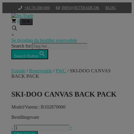
Hop
+45 70 200 600
INFO@JETTRADE.DK
BLOG
til
indhold
0
Menu
×
Se hvordan du bestiller reservedele
Search for:
Search Button
Forside
/
Reservedele
/
PWC
/ SKI-DOO CANVAS
BACK PACK
SKI-DOO CANVAS BACK PACK
Model/Varenr.: B102870000
Bestillingsvare
SKI-
-
+
DOO