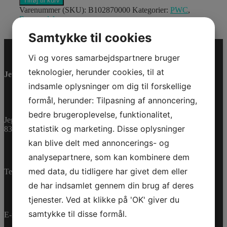
Tilføj til kurv
CANVAS
Varenummer (SKU):
B102870000
Kategorier:
PWC
,
BACK
Reservedele
PACK
antal
Samtykke til cookies
Vi og vores samarbejdspartnere bruger
teknologier, herunder cookies, til at
Jet-Trade Powersport
indsamle oplysninger om dig til forskellige
formål, herunder: Tilpasning af annoncering,
bedre brugeroplevelse, funktionalitet,
Jegstrupvej 280
statistik og marketing. Disse oplysninger
8361 Hasselager
kan blive delt med annoncerings- og
analysepartnere, som kan kombinere dem
med data, du tidligere har givet dem eller
Telefon:
+45 70 200 600
de har indsamlet gennem din brug af deres
tjenester. Ved at klikke på 'OK' giver du
samtykke til disse formål.
E-mail:
info@jettrade.dk