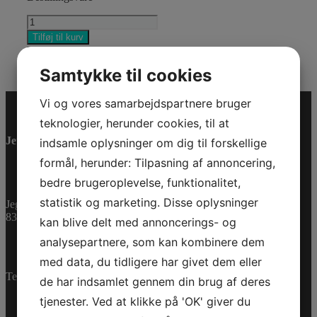
SENSOR
antal
Tilføj til kurv
Varenummer (SKU):
278004929
Kategorier:
PWC
,
Reservedele
Samtykke til cookies
Vi og vores samarbejdspartnere bruger
teknologier, herunder cookies, til at
Jet-Trade Powersport
indsamle oplysninger om dig til forskellige
formål, herunder: Tilpasning af annoncering,
bedre brugeroplevelse, funktionalitet,
statistik og marketing. Disse oplysninger
Jegstrupvej 280
8361 Hasselager
kan blive delt med annoncerings- og
analysepartnere, som kan kombinere dem
med data, du tidligere har givet dem eller
Telefon:
+45 70 200 600
de har indsamlet gennem din brug af deres
tjenester. Ved at klikke på 'OK' giver du