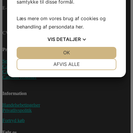
samtykke til disse formål.
E-mail:
info@jettrade.dk
Læs mere om vores brug af cookies og
behandling af persondata
her
.
CVR-nummer: 27233678
VIS
DETALJER
Produkter
JA
NEJ
OK
JA
NEJ
Sea-Doo Vandscooter
NØDVENDIGE
PRÆFERENCER
AFVIS ALLE
Can-Am ATV
Can-Am UTV
JA
NEJ
JA
NEJ
Can-Am Roadster
MARKETING
STATISTIK
Information
Handelsebetingelser
Privatlivspolitik
Fortryd køb
Følg os