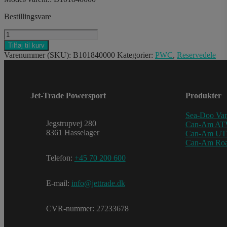
Bestillingsvare
SEA-
DOO
Tilføj til kurv
PATCH
Varenummer (SKU):
B101840000
Kategorier:
PWC
,
Reservedele
antal
Jet-Trade Powersport
Produkter
Sea-Doo Van
Jegstrupvej 280
Can-Am AT
8361 Hasselager
Can-Am U
Can-Am Roa
Telefon:
+45 70 200 600
E-mail:
info@jettrade.dk
CVR-nummer: 27233678