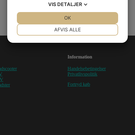
VIS
DETALJER
JA
NEJ
OK
JA
NEJ
NØDVENDIGE
PRÆFERENCER
AFVIS ALLE
JA
NEJ
JA
NEJ
MARKETING
STATISTIK
Information
dscooter
Handelsebetingelser
V
Privatlivspolitik
TV
Fortryd køb
dster