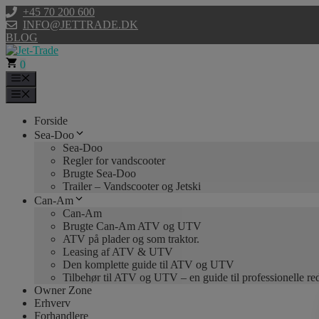
Hop
+45 70 200 600
til
INFO@JETTRADE.DK
indhold
BLOG
0
Menu
Menu
Forside
Sea-Doo
Sea-Doo
Regler for vandscooter
Brugte Sea-Doo
Trailer – Vandscooter og Jetski
Can-Am
Can-Am
Brugte Can-Am ATV og UTV
ATV på plader og som traktor.
Leasing af ATV & UTV
Den komplette guide til ATV og UTV
Tilbehør til ATV og UTV – en guide til professionelle r
Owner Zone
Erhverv
Forhandlere