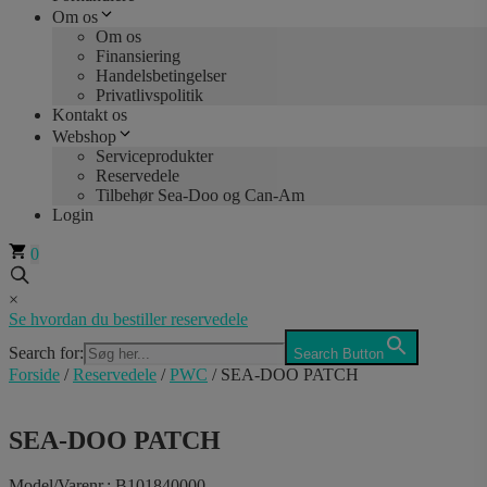
Om os
Om os
Finansiering
Handelsbetingelser
Privatlivspolitik
Kontakt os
Webshop
Serviceprodukter
Reservedele
Tilbehør Sea-Doo og Can-Am
Login
0
×
Se hvordan du bestiller reservedele
Search for:
Search Button
Forside
/
Reservedele
/
PWC
/ SEA-DOO PATCH
SEA-DOO PATCH
Model/Varenr.: B101840000