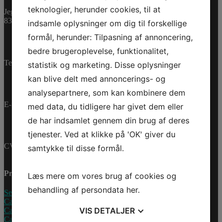
452,04 dk
teknologier, herunder cookies, til at
inkl. Moms
Jegstrupvej 280
361,63 dk
ex. Moms
8361 Hasselager
indsamle oplysninger om dig til forskellige
Bestillingsvare
formål, herunder: Tilpasning af annoncering,
SEADOO
bedre brugeroplevelse, funktionalitet,
OIL
Tilføj til kurv
Telefon:
+45 70 200 600
statistik og marketing. Disse oplysninger
CHANGE
Varenummer (SKU):
KIT
kan blive delt med annoncerings- og
9779485
Kategorier:
PWC
,
5W40
Reservedele
analysepartnere, som kan kombinere dem
900ACE
antal
E-mail:
info@jettrade.dk
med data, du tidligere har givet dem eller
de har indsamlet gennem din brug af deres
tjenester. Ved at klikke på 'OK' giver du
CVR-nummer: 27233678
samtykke til disse formål.
Produkter
Læs mere om vores brug af cookies og
behandling af persondata
her
.
Sea-Doo Vandscooter
Can-Am ATV
VIS
DETALJER
Can-Am UTV
Can-Am Roadster