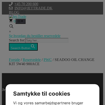
Hop
+45 70 200 600
til
INFO@JETTRADE.DK
indhold
BLOG
0
Menu
×
Se hvordan du bestiller reservedele
Search for:
Search Button
Forside
/
Reservedele
/
PWC
/ SEADOO OIL CHANGE
KIT 5W40 900ACE
SEADOO OIL
CHANGE KIT
Jet-Trade Powersport
5W40 900ACE
Samtykke til cookies
Model/Varenr.: 9779485
Vi og vores samarbejdspartnere bruger