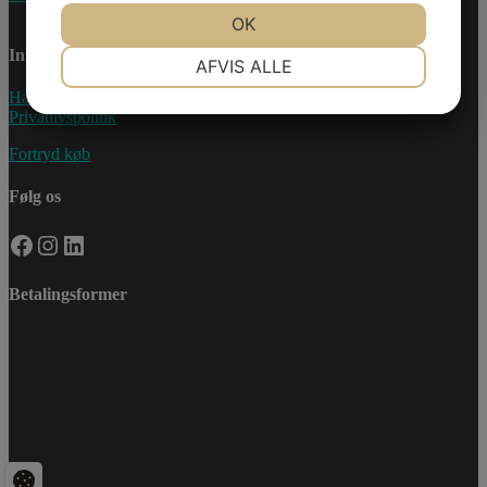
JA
NEJ
OK
JA
NEJ
Information
NØDVENDIGE
PRÆFERENCER
AFVIS ALLE
Handelsebetingelser
JA
NEJ
JA
NEJ
Privatlivspolitik
MARKETING
STATISTIK
Fortryd køb
Følg os
Facebook
Instagram
LinkedIn
Betalingsformer