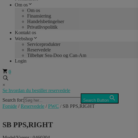
Om os
Om os
Finansiering
Handelsbetingelser
Privatlivspolitik
Kontakt os
Webshop
Serviceprodukter
Reservedele
Tilbehør Sea-Doo og Can-Am
Login
0
×
Se hvordan du bestiller reservedele
Search for:
Search Button
Forside
/
Reservedele
/
PWC
/ SB PPS,RIGHT
SB PPS,RIGHT
Model/Varenr.: 0460304