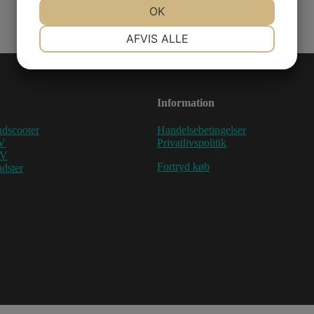
JA
NEJ
OK
JA
NEJ
NØDVENDIGE
PRÆFERENCER
AFVIS ALLE
JA
NEJ
JA
NEJ
MARKETING
STATISTIK
Information
dscooter
Handelsebetingelser
V
Privatlivspolitik
TV
Fortryd køb
dster