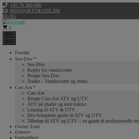
Hop
+45 70 200 600
til
INFO@JETTRADE.DK
indhold
BLOG
0
Menu
Menu
Forside
Sea-Doo
Sea-Doo
Regler for vandscooter
Brugte Sea-Doo
Trailer – Vandscooter og Jetski
Can-Am
Can-Am
Brugte Can-Am ATV og UTV
ATV på plader og som traktor.
Leasing af ATV & UTV
Den komplette guide til ATV og UTV
Tilbehør til ATV og UTV – en guide til professionelle r
Owner Zone
Erhverv
Forhandlere