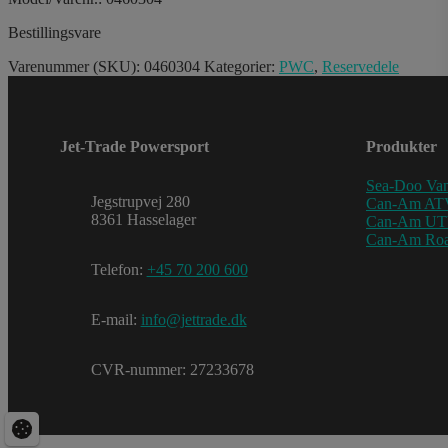
Bestillingsvare
Varenummer (SKU):
0460304
Kategorier:
PWC
,
Reservedele
Jet-Trade Powersport
Produkter
Sea-Doo Van
Jegstrupvej 280
Can-Am AT
8361 Hasselager
Can-Am U
Can-Am Roa
Telefon:
+45 70 200 600
E-mail:
info@jettrade.dk
CVR-nummer: 27233678