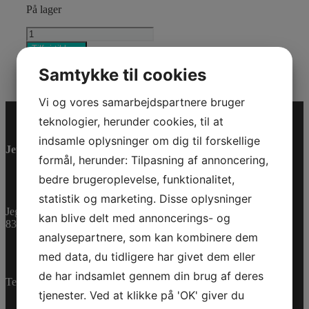
På lager
BEARING_DOUBLE
BALL
Tilføj til kurv
antal
Varenummer (SKU):
271002183
Kategorier:
PWC
,
Samtykke til cookies
Reservedele
Vi og vores samarbejdspartnere bruger
teknologier, herunder cookies, til at
indsamle oplysninger om dig til forskellige
Jet-Trade Powersport
formål, herunder: Tilpasning af annoncering,
bedre brugeroplevelse, funktionalitet,
statistik og marketing. Disse oplysninger
Jegstrupvej 280
kan blive delt med annoncerings- og
8361 Hasselager
analysepartnere, som kan kombinere dem
med data, du tidligere har givet dem eller
de har indsamlet gennem din brug af deres
Telefon:
+45 70 200 600
tjenester. Ved at klikke på 'OK' giver du