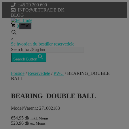
Hop
+45 70 200 600
til
INFO@JETTRADE.DK
indhold
BLOG
0
Menu
×
Se hvordan du bestiller reservedele
Search for:
Search Button
Forside
/
Reservedele
/
PWC
/ BEARING_DOUBLE
BALL
BEARING_DOUBLE BALL
Model/Varenr.: 271002183
654,95 dk
inkl. Moms
523,96 dk
ex. Moms