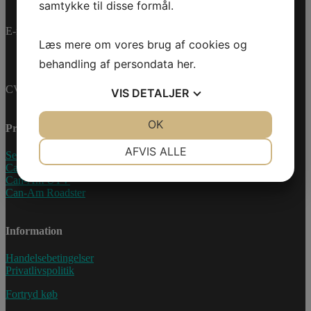
samtykke til disse formål.
E-mail:
info@jettrade.dk
Læs mere om vores brug af cookies og
behandling af persondata
her
.
CVR-nummer: 27233678
VIS
DETALJER
JA
NEJ
OK
JA
NEJ
Produkter
NØDVENDIGE
PRÆFERENCER
AFVIS ALLE
Sea-Doo Vandscooter
Can-Am ATV
JA
NEJ
JA
NEJ
Can-Am UTV
Can-Am Roadster
MARKETING
STATISTIK
Information
Handelsebetingelser
Privatlivspolitik
Fortryd køb