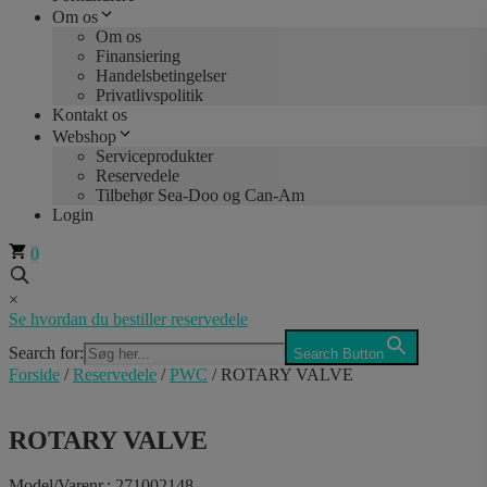
Om os
Om os
Finansiering
Handelsbetingelser
Privatlivspolitik
Kontakt os
Webshop
Serviceprodukter
Reservedele
Tilbehør Sea-Doo og Can-Am
Login
0
×
Se hvordan du bestiller reservedele
Search for:
Search Button
Forside
/
Reservedele
/
PWC
/ ROTARY VALVE
ROTARY VALVE
Model/Varenr.: 271002148