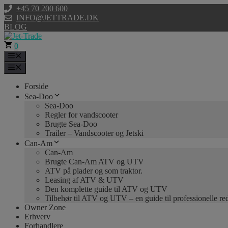
Hop
+45 70 200 600
til
INFO@JETTRADE.DK
indhold
BLOG
0
Menu
Menu
Forside
Sea-Doo
Sea-Doo
Regler for vandscooter
Brugte Sea-Doo
Trailer – Vandscooter og Jetski
Can-Am
Can-Am
Brugte Can-Am ATV og UTV
ATV på plader og som traktor.
Leasing af ATV & UTV
Den komplette guide til ATV og UTV
Tilbehør til ATV og UTV – en guide til professionelle r
Owner Zone
Erhverv
Forhandlere