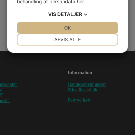
behandling af persondata
her
.
VIS
DETALJER
JA
NEJ
OK
JA
NEJ
NØDVENDIGE
PRÆFERENCER
AFVIS ALLE
JA
NEJ
JA
NEJ
MARKETING
STATISTIK
Information
dscooter
Handelsebetingelser
V
Privatlivspolitik
TV
Fortryd køb
dster