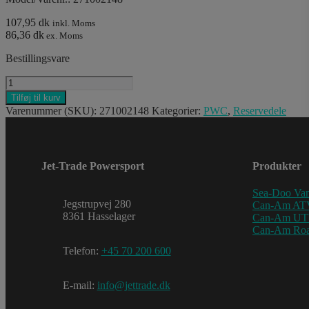
107,95 dk
inkl. Moms
86,36 dk
ex. Moms
Bestillingsvare
ROTARY
VALVE
Tilføj til kurv
antal
Varenummer (SKU):
271002148
Kategorier:
PWC
,
Reservedele
Jet-Trade Powersport
Produkter
Sea-Doo Van
Jegstrupvej 280
Can-Am AT
8361 Hasselager
Can-Am U
Can-Am Roa
Telefon:
+45 70 200 600
E-mail:
info@jettrade.dk