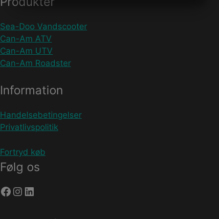
Produkter
MARKETING
STATISTIK
Sea-Doo Vandscooter
Can-Am ATV
Can-Am UTV
Can-Am Roadster
Information
Handelsebetingelser
Privatlivspolitik
Fortryd køb
Følg os
Facebook
Instagram
LinkedIn