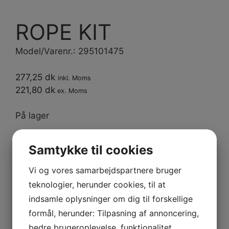
ROPE KIT
Model/Varenr.: 295101475
277,25 dk
inkl. Moms
221,80 dk
ex. Moms
På lager
ROPE
Samtykke til cookies
KIT
antal
Vi og vores samarbejdspartnere bruger
Tilføj til kurv
teknologier, herunder cookies, til at
Varenummer (SKU):
295101475
Kategorier:
indsamle oplysninger om dig til forskellige
Accessories
,
PWC
,
Reservedele
formål, herunder: Tilpasning af annoncering,
bedre brugeroplevelse, funktionalitet,