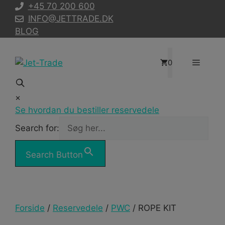
Hop
+45 70 200 600
til
INFO@JETTRADE.DK
indhold
BLOG
Menu
0
×
Se hvordan du bestiller reservedele
Search for:
Search Button
Forside
/
Reservedele
/
PWC
/ ROPE KIT