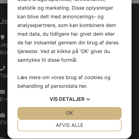
statistik og marketing. Disse oplysninger
kan blive delt med annoncerings- og
Jet-Trade Powersport
analysepartnere, som kan kombinere dem
med data, du tidligere har givet dem eller
de har indsamlet gennem din brug af deres
Jegstrupvej 280
tjenester. Ved at klikke på 'OK' giver du
8361 Hasselager
samtykke til disse formål.
Telefon:
+45 70 200 600
Læs mere om vores brug af cookies og
behandling af persondata
her
.
VIS
DETALJER
E-mail:
info@jettrade.dk
JA
NEJ
OK
JA
NEJ
NØDVENDIGE
PRÆFERENCER
CVR-nummer: 27233678
AFVIS ALLE
JA
NEJ
JA
NEJ