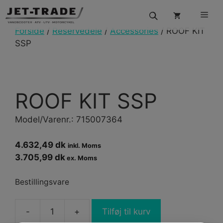
Hop
Men
til
indhold
Forside
/
Reservedele
/
Accessories
/ ROOF KIT
SSP
ROOF KIT SSP
Model/Varenr.: 715007364
4.632,49 dk
inkl. Moms
3.705,99 dk
ex. Moms
Bestillingsvare
-
+
Tilføj til kurv
ROOF