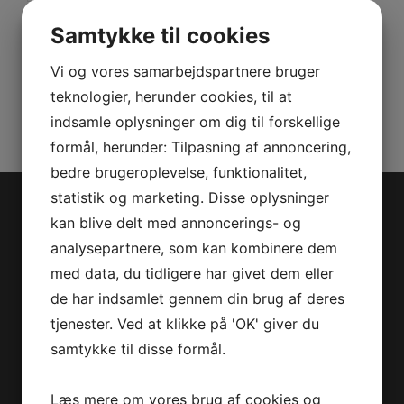
KIT
Samtykke til cookies
SSP
antal
Vi og vores samarbejdspartnere bruger
Varenummer (SKU):
715007364
Kategorier:
Accessories
,
Reservedele
teknologier, herunder cookies, til at
indsamle oplysninger om dig til forskellige
formål, herunder: Tilpasning af annoncering,
bedre brugeroplevelse, funktionalitet,
statistik og marketing. Disse oplysninger
Jet-Trade Powersport
kan blive delt med annoncerings- og
analysepartnere, som kan kombinere dem
Jegstrupvej 280
med data, du tidligere har givet dem eller
8361 Hasselager
de har indsamlet gennem din brug af deres
Telefon:
+45 70 200 600
tjenester. Ved at klikke på 'OK' giver du
E-mail:
info@jettrade.dk
samtykke til disse formål.
CVR-nummer: 27233678
Læs mere om vores brug af cookies og