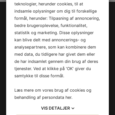
teknologier, herunder cookies, til at
indsamle oplysninger om dig til forskellige
Jet-Trade Powersport
formål, herunder: Tilpasning af annoncering,
bedre brugeroplevelse, funktionalitet,
Jegstrupvej 280
statistik og marketing. Disse oplysninger
8361 Hasselager
kan blive delt med annoncerings- og
Telefon:
+45 70 200 600
analysepartnere, som kan kombinere dem
E-mail:
info@jettrade.dk
med data, du tidligere har givet dem eller
CVR-nummer: 27233678
de har indsamlet gennem din brug af deres
Produkter
tjenester. Ved at klikke på 'OK' giver du
samtykke til disse formål.
Sea-Doo Vandscooter
Can-Am ATV
Læs mere om vores brug af cookies og
Can-Am UTV
behandling af persondata
her
.
Can-Am Roadster
VIS
DETALJER
Information