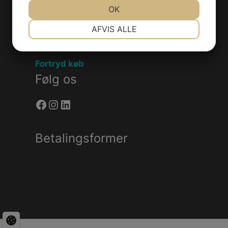
JA
NEJ
OK
JA
NEJ
NØDVENDIGE
PRÆFERENCER
Handelsebetingelser
AFVIS ALLE
Privatlivspolitik
JA
NEJ
JA
NEJ
MARKETING
STATISTIK
Fortryd køb
Følg os
Facebook
Instagram
LinkedIn
Betalingsformer